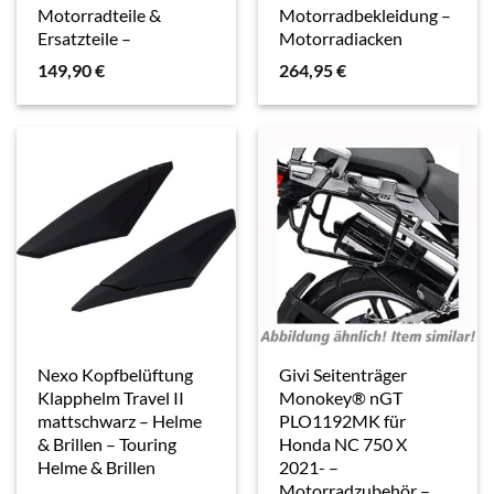
Motorradteile &
Motorradbekleidung –
Ersatzteile –
Motorradjacken
Verkleidungen &
149,90
€
264,95
€
Abdeckungen
Nexo Kopfbelüftung
Givi Seitenträger
Klapphelm Travel II
Monokey® nGT
mattschwarz – Helme
PLO1192MK für
& Brillen – Touring
Honda NC 750 X
Helme & Brillen
2021- –
Motorradzubehör –