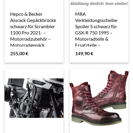
Hepco & Becker
MRA
Alurack Gepäckbrücke
Verkleidungsscheibe
schwarz für Scrambler
Spoiler S schwarz für
1100 Pro 2021- –
GSX-R 750 1995 –
Motorradzubehör –
Motorradteile &
Motorradgepäck
Ersatzteile –
Verkleidungen &
255,00
€
149,90
€
Abdeckungen