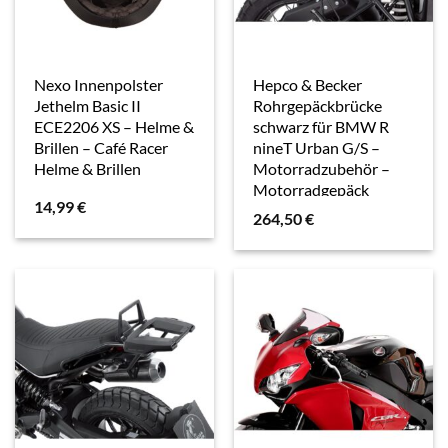
Nexo Innenpolster
Hepco & Becker
Jethelm Basic II
Rohrgepäckbrücke
ECE2206 XS – Helme &
schwarz für BMW R
Brillen – Café Racer
nineT Urban G/S –
Helme & Brillen
Motorradzubehör –
Motorradgepäck
14,99
€
264,50
€