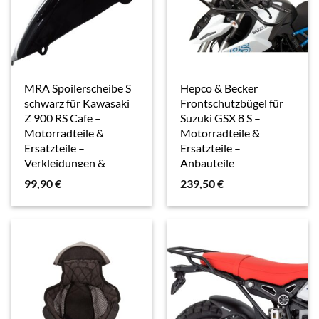
MRA Spoilerscheibe S
Hepco & Becker
schwarz für Kawasaki
Frontschutzbügel für
Z 900 RS Cafe –
Suzuki GSX 8 S –
Motorradteile &
Motorradteile &
Ersatzteile –
Ersatzteile –
Verkleidungen &
Anbauteile
Abdeckungen
99,90
€
239,50
€