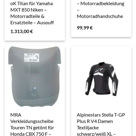
oK Titan für Yamaha
– Motorradbekleidung
MXT 850 Niken –
–
Motorradteile &
Motorradhandschuhe
Ersatzteile – Auspuff
99,99
€
1.313,00
€
MRA
Alpinestars Stella T-GP
Verkleidungsscheibe
Plus R V4 Damen
Touren TN getönt für
Textiljacke
Honda CBX 750 F –
schwarz/weiß XL –