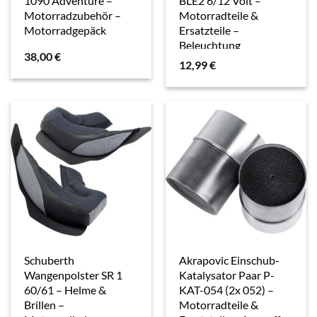
1090 Adventure –
BLE2 6/12 Volt –
Motorradzubehör –
Motorradteile &
Motorradgepäck
Ersatzteile –
Beleuchtung
38,00
€
12,99
€
Schuberth
Akrapovic Einschub-
Wangenpolster SR 1
Katalysator Paar P-
60/61 – Helme &
KAT-054 (2x 052) –
Brillen –
Motorradteile &