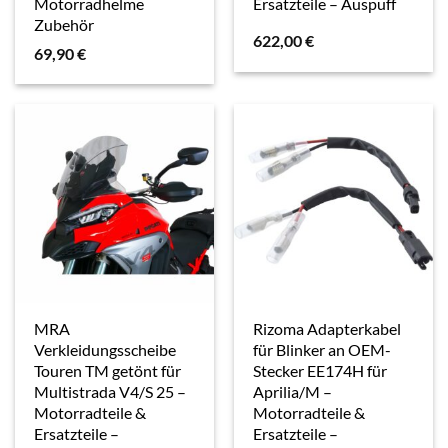
Motorradhelme
Ersatzteile – Auspuff
Zubehör
622,00
€
69,90
€
MRA
Rizoma Adapterkabel
Verkleidungsscheibe
für Blinker an OEM-
Touren TM getönt für
Stecker EE174H für
Multistrada V4/S 25 –
Aprilia/M –
Motorradteile &
Motorradteile &
Ersatzteile –
Ersatzteile –