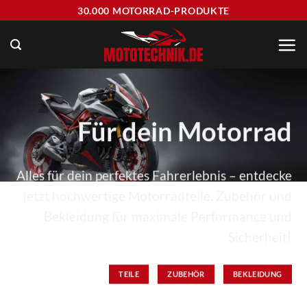
Zum
30.000 MOTORRAD-PRODUKTE
Inhalt
springen
Für dein Motorrad
Alles für dein perfektes Fahrerlebnis – entdecke
jetzt hochwertige Motorradteile, Zubehör und
Bekleidung für maximale Performance und
Sicherheit!
TEILE
ZUBEHÖR
BEKLEIDUNG