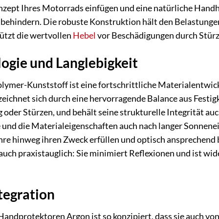
ept Ihres Motorrads einfügen und eine natürliche Handh
 behindern. Die robuste Konstruktion hält den Belastungen
ützt die wertvollen
Hebel
vor Beschädigungen durch Stürze
ogie und Langlebigkeit
mer-Kunststoff ist eine fortschrittliche Materialentwick
zeichnet sich durch eine hervorragende Balance aus Festigke
g oder Stürzen, und behält seine strukturelle Integrität 
be und die Materialeigenschaften auch nach langer Sonnenei
e hinweg ihren Zweck erfüllen und optisch ansprechend bl
ch praxistauglich: Sie minimiert Reflexionen und ist wid
tegration
Handprotektoren Argon ist so konzipiert, dass sie auch v