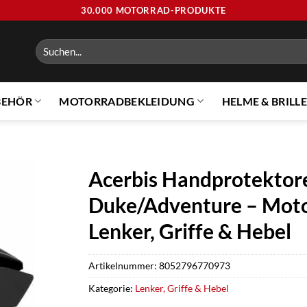
30.000 MOTORRAD-PRODUKTE
Suchen
nach:
BEHÖR
MOTORRADBEKLEIDUNG
HELME & BRILL
Acerbis Handprotektor
Duke/Adventure – Motor
Lenker, Griffe & Hebel
Artikelnummer:
8052796770973
Kategorie:
Lenker, Griffe & Hebel