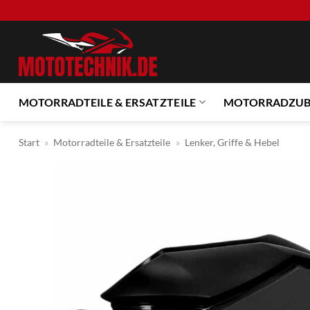
Zum
Inhalt
springen
MOTORRADTEILE & ERSATZTEILE
MOTORRADZU
Start
»
Motorradteile & Ersatzteile
»
Lenker, Griffe & Hebel