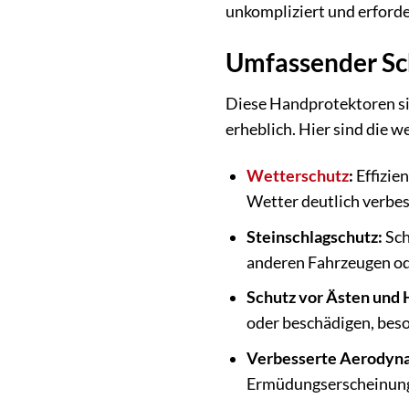
unkompliziert und erforder
Umfassender Sch
Diese Handprotektoren si
erheblich. Hier sind die w
Wetterschutz
:
Effizie
Wetter deutlich verbes
Steinschlagschutz:
Sch
anderen Fahrzeugen o
Schutz vor Ästen und 
oder beschädigen, beso
Verbesserte Aerodyn
Ermüdungserscheinung