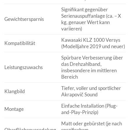
Signifikant gegenüber
Serienauspuffanlage (ca. – X
Gewichtsersparnis
kg, genauer Wert kann
variieren)
Kawasaki KLZ 1000 Versys
Kompatibilität
(Modelljahre 2019 und neuer)
Spürbare Verbesserung über
das Drehzahlband,
Leistungszuwachs
insbesondere im mittleren
Bereich
Tiefer, voller und sportlicher
Klangbild
Akrapovič Sound
Einfache Installation (Plug-
Montage
and-Play-Prinzip)
Matt oder gebürstet (je nach
Oberflächenveredelung
spezifischem