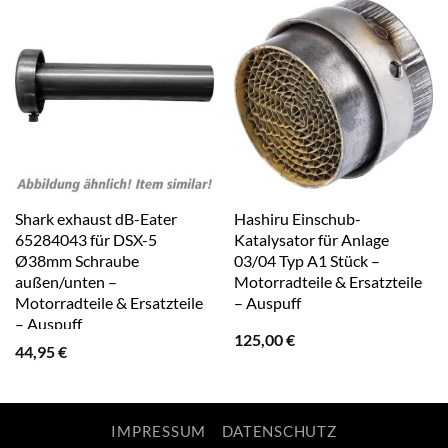
Shark exhaust dB-Eater
Hashiru Einschub-
65284043 für DSX-5
Katalysator für Anlage
Ø38mm Schraube
03/04 Typ A1 Stück –
außen/unten –
Motorradteile & Ersatzteile
Motorradteile & Ersatzteile
– Auspuff
– Auspuff
125,00
€
44,95
€
IMPRESSUM
DATENSCHUTZ