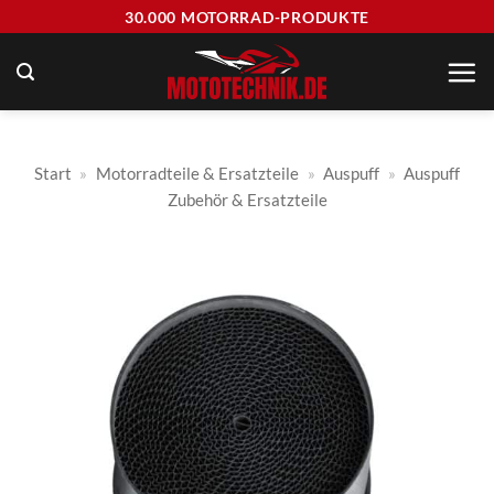
Zum
30.000 MOTORRAD-PRODUKTE
Inhalt
springen
Start
»
Motorradteile & Ersatzteile
»
Auspuff
»
Auspuff
Zubehör & Ersatzteile