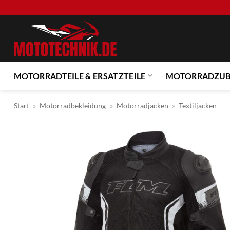
Zum
Inhalt
springen
MOTORRADTEILE & ERSATZTEILE
MOTORRADZU
Start
»
Motorradbekleidung
»
Motorradjacken
»
Textiljacken