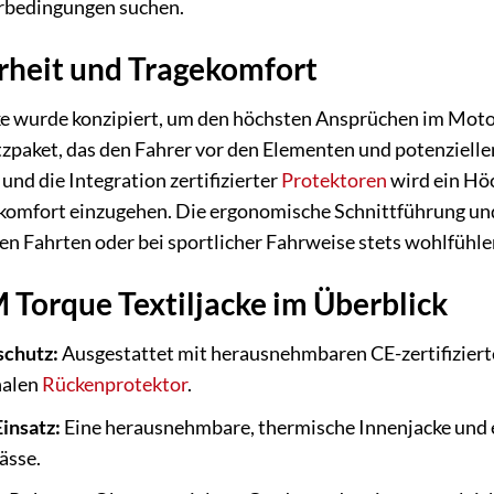
rbedingungen suchen.
rheit und Tragekomfort
ke wurde konzipiert, um den höchsten Ansprüchen im Motor
paket, das den Fahrer vor den Elementen und potenziellen
nd die Integration zertifizierter
Protektoren
wird ein Hö
mfort einzugehen. Die ergonomische Schnittführung und
gen Fahrten oder bei sportlicher Fahrweise stets wohlfühle
M Torque Textiljacke im Überblick
schutz:
Ausgestattet mit herausnehmbaren CE-zertifiziert
nalen
Rückenprotektor
.
insatz:
Eine herausnehmbare, thermische Innenjacke und 
ässe.