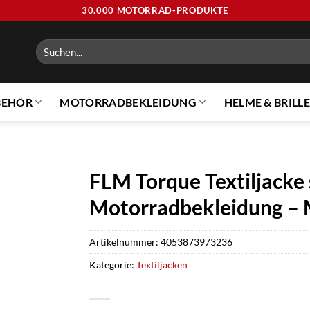
30.000 MOTORRAD-PRODUKTE
Suchen
nach:
BEHÖR
MOTORRADBEKLEIDUNG
HELME & BRILL
FLM Torque Textiljacke
Motorradbekleidung – 
Artikelnummer:
4053873973236
Kategorie:
Textiljacken