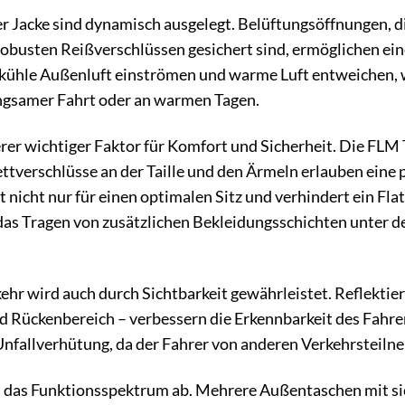
 Jacke sind dynamisch ausgelegt. Belüftungsöffnungen, di
obusten Reißverschlüssen gesichert sind, ermöglichen eine
 kühle Außenluft einströmen und warme Luft entweichen, w
angsamer Fahrt oder an warmen Tagen.
erer wichtiger Faktor für Komfort und Sicherheit. Die FLM
ettverschlüsse an der Taille und den Ärmeln erlauben eine 
t nicht nur für einen optimalen Sitz und verhindert ein Fl
as Tragen von zusätzlichen Bekleidungsschichten unter de
ehr wird auch durch Sichtbarkeit gewährleistet. Reflektie
und Rückenbereich – verbessern die Erkennbarkeit des Fahr
r Unfallverhütung, da der Fahrer von anderen Verkehrste
n das Funktionsspektrum ab. Mehrere Außentaschen mit si