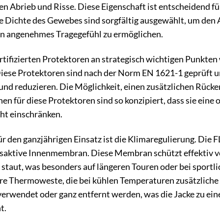
n Abrieb und Risse. Diese Eigenschaft ist entscheidend fü
ie Dichte des Gewebes sind sorgfältig ausgewählt, um den
ein angenehmes Tragegefühl zu ermöglichen.
rtifizierten Protektoren an strategisch wichtigen Punkten
iese Protektoren sind nach der Norm EN 1621-1 geprüft un
 und reduzieren. Die Möglichkeit, einen zusätzlichen Rüc
hen für diese Protektoren sind so konzipiert, dass sie ein
ht einschränken.
ür den ganzjährigen Einsatz ist die Klimaregulierung. Die
aktive Innenmembran. Diese Membran schützt effektiv vor
 staut, was besonders auf längeren Touren oder bei sportli
e Thermoweste, die bei kühlen Temperaturen zusätzliche I
rwendet oder ganz entfernt werden, was die Jacke zu eine
t.