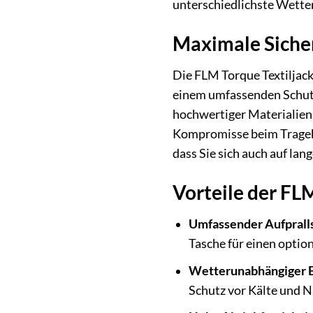
unterschiedlichste Wette
Maximale Siche
Die FLM Torque Textiljac
einem umfassenden Schutz
hochwertiger Materialien u
Kompromisse beim Trageko
dass Sie sich auch auf lan
Vorteile der FL
Umfassender Aufprall
Tasche für einen optio
Wetterunabhängiger E
Schutz vor Kälte und N