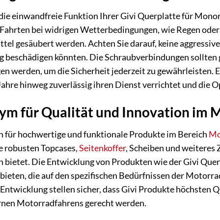
die einwandfreie Funktion Ihrer Givi Querplatte für Mono
 Fahrten bei widrigen Wetterbedingungen, wie Regen oder 
tel gesäubert werden. Achten Sie darauf, keine aggressiv
g beschädigen könnten. Die Schraubverbindungen sollten g
n werden, um die Sicherheit jederzeit zu gewährleisten. E
 Jahre hinweg zuverlässig ihren Dienst verrichtet und die 
nym für Qualität und Innovation im
en für hochwertige und funktionale Produkte im Bereich
Mo
ne robusten Topcases,
Seitenkoffer
, Scheiben und weiteres
en bietet. Die Entwicklung von Produkten wie der Givi Que
ieten, die auf den spezifischen Bedürfnissen der Motorra
 Entwicklung stellen sicher, dass Givi Produkte höchsten
nen Motorradfahrens gerecht werden.