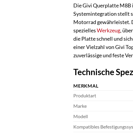
Die Givi Querplatte M8B i
Systemintegration stellt 
Motorrad gewährleistet. D
spezielles
Werkzeug
, übe
die Platte schnell und s
einer Vielzahl von Givi T
zuverlässige und feste V
Technische Spez
MERKMAL
Produktart
Marke
Modell
Kompatibles Befestigungssy