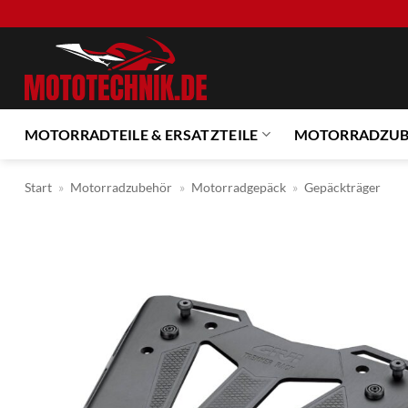
Zum
Inhalt
springen
MOTORRADTEILE & ERSATZTEILE
MOTORRADZU
Start
»
Motorradzubehör
»
Motorradgepäck
»
Gepäckträger