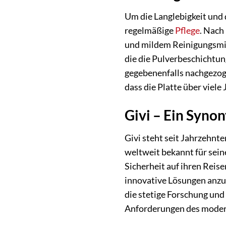
Um die Langlebigkeit und 
regelmäßige
Pflege
. Nach
und mildem Reinigungsmit
die die Pulverbeschichtun
gegebenenfalls nachgezoge
dass die Platte über viele
Givi – Ein Syno
Givi steht seit Jahrzehnt
weltweit bekannt für sei
Sicherheit auf ihren Reis
innovative Lösungen anzub
die stetige Forschung und
Anforderungen des moder