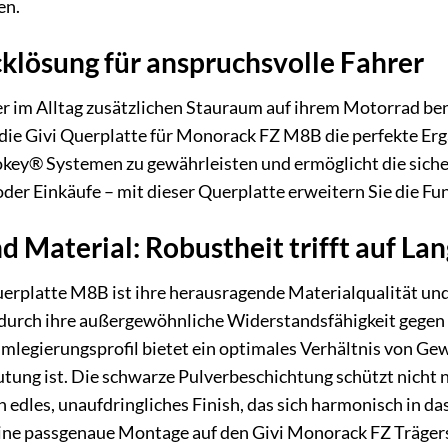
en.
lösung für anspruchsvolle Fahrer
r im Alltag zusätzlichen Stauraum auf ihrem Motorrad b
 die Givi Querplatte für Monorack FZ M8B die perfekte Ergä
key® Systemen zu gewährleisten und ermöglicht die sicher
der Einkäufe – mit dieser Querplatte erweitern Sie die Fun
 Material: Robustheit trifft auf Lan
uerplatte M8B ist ihre herausragende Materialqualität un
te durch ihre außergewöhnliche Widerstandsfähigkeit gege
legierungsprofil bietet ein optimales Verhältnis von Gew
ung ist. Die schwarze Pulverbeschichtung schützt nicht n
in edles, unaufdringliches Finish, das sich harmonisch in d
eine passgenaue Montage auf den Givi Monorack FZ Trägers