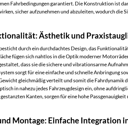
men Fahrbedingungen garantiert. Die Konstruktion ist dar
wirken, sicher aufzunehmen und abzuleiten, wodurch die Si
ionalität: Ästhetik und Praxistaugl
esticht durch ein durchdachtes Design, das Funktionalität 
äche fügen sich nahtlos in die Optik moderner Motorräder
gestaltet, dass sie die sichere und vibrationsarme Aufn
system sorgt für eine einfache und schnelle Anbringung so
s Gewicht gleichmäßig verteilt und somit die Fahrdynamik
optisch in nahezu jedes Fahrzeugdesign ein, ohne aufdringl
se gestanzten Kanten, sorgen für eine hohe Passgenauigk
und Montage: Einfache Integration 