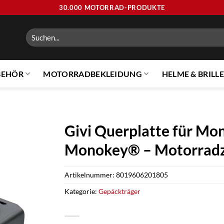
30.000 MOTORRAD-PRODUKTE
Suchen
nach:
BEHÖR
MOTORRADBEKLEIDUNG
HELME & BRILL
Givi Querplatte für Mo
Monokey® – Motorradz
Artikelnummer:
8019606201805
Kategorie:
Gepäckträger