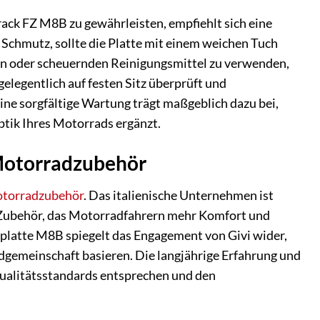
rack FZ M8B zu gewährleisten, empfiehlt sich eine
Schmutz, sollte die Platte mit einem weichen Tuch
en oder scheuernden Reinigungsmittel zu verwenden,
elegentlich auf festen Sitz überprüft und
ine sorgfältige Wartung trägt maßgeblich dazu bei,
Optik Ihres Motorrads ergänzt.
 Motorradzubehör
torradzubehör
. Das italienische Unternehmen ist
 Zubehör, das Motorradfahrern mehr Komfort und
rplatte M8B spiegelt das Engagement von Givi wider,
dgemeinschaft basieren. Die langjährige Erfahrung und
 Qualitätsstandards entsprechen und den