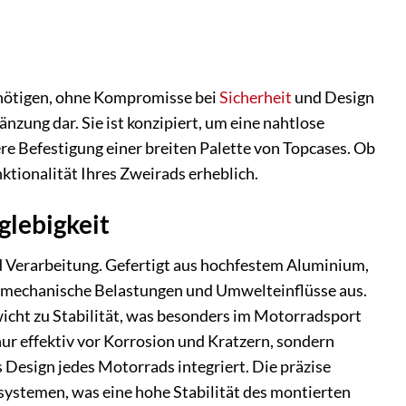
enötigen, ohne Kompromisse bei
Sicherheit
und Design
nzung dar. Sie ist konzipiert, um eine nahtlose
e Befestigung einer breiten Palette von Topcases. Ob
ktionalität Ihres Zweirads erheblich.
glebigkeit
d Verarbeitung. Gefertigt aus hochfestem Aluminium,
n mechanische Belastungen und Umwelteinflüsse aus.
icht zu Stabilität, was besonders im Motorradsport
ur effektiv vor Korrosion und Kratzern, sondern
as Design jedes Motorrads integriert. Die präzise
ystemen, was eine hohe Stabilität des montierten