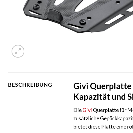
Givi Querplatt
BESCHREIBUNG
Kapazität und S
Die
Givi
Querplatte für Mo
zusätzliche Gepäckkapazit
bietet diese Platte eine r