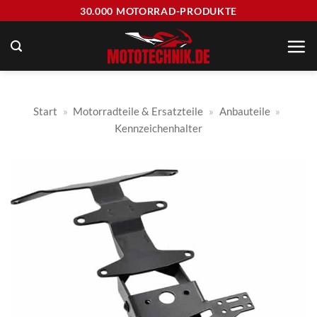
Zum
30.000 MOTORRAD-PRODUKTE
Inhalt
springen
Start
»
Motorradteile & Ersatzteile
»
Anbauteile
»
Kennzeichenhalter