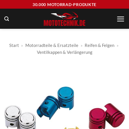
Zum
30.000 MOTORRAD-PRODUKTE
Inhalt
springen
Start
»
Motorradteile & Ersatzteile
»
Reifen & Felgen
»
Ventilkappen & Verlängerung