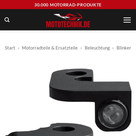
Zum
30.000 MOTORRAD-PRODUKTE
Inhalt
springen
Start
»
Motorradteile & Ersatzteile
»
Beleuchtung
»
Blinker