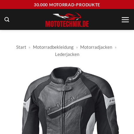
Zum
30.000 MOTORRAD-PRODUKTE
Inhalt
springen
Start
»
Motorradbekleidung
»
Motorradjacken
»
Lederjacken