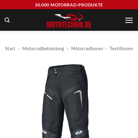
Zum
30.000 MOTORRAD-PRODUKTE
Inhalt
springen
Start
»
Motorradbekleidung
»
Motorradhosen
»
Textilhosen