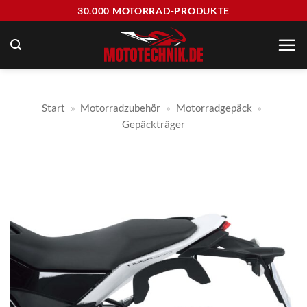
Zum
30.000 MOTORRAD-PRODUKTE
Inhalt
springen
Start
»
Motorradzubehör
»
Motorradgepäck
»
Gepäckträger