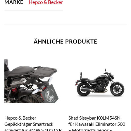
MARKE
Hepco & Becker
ÄHNLICHE PRODUKTE
Hepco & Becker
Shad Sissybar K0LM54SN
Gepäckträger Smartrack
für Kawasaki Eliminator 500
schwarz für BMW S 1000 XR
– Motorradzubehör –