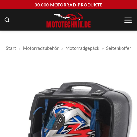
Zum
30.000 MOTORRAD-PRODUKTE
Inhalt
springen
Start
»
Motorradzubehör
»
Motorradgepäck
»
Seitenkoffer