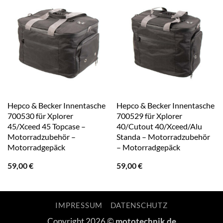
Hepco & Becker Innentasche
Hepco & Becker Innentasche
700530 für Xplorer
700529 für Xplorer
45/Xceed 45 Topcase –
40/Cutout 40/Xceed/Alu
Motorradzubehör –
Standa – Motorradzubehör
Motorradgepäck
– Motorradgepäck
59,00
€
59,00
€
IMPRESSUM
DATENSCHUTZ
Copyright 2026 ©
mototechnik.de