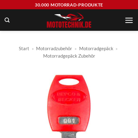
Zum
30.000 MOTORRAD-PRODUKTE
Inhalt
springen
Start
»
Motorradzubehör
»
Motorradgepäck
»
Motorradgepäck Zubehör