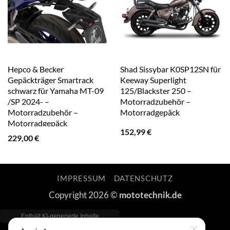
Hepco & Becker
Shad Sissybar K0SP12SN für
Gepäckträger Smartrack
Keeway Superlight
schwarz für Yamaha MT-09
125/Blackster 250 –
/SP 2024- –
Motorradzubehör –
Motorradzubehör –
Motorradgepäck
Motorradgepäck
152,99
€
229,00
€
IMPRESSUM
DATENSCHUTZ
Copyright 2026 ©
mototechnik.de