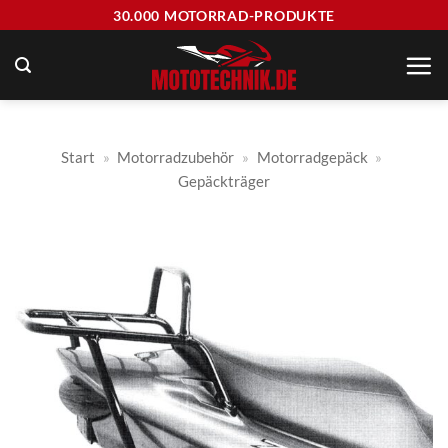
Zum
30.000 MOTORRAD-PRODUKTE
Inhalt
springen
Start
»
Motorradzubehör
»
Motorradgepäck
»
Gepäckträger