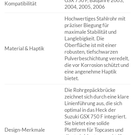
GSX 750 F, Baujahre 2003,
Kompatibilität
2004, 2005, 2006
Hochwertiges Stahlrohr mit
präziser Biegung für
maximale Stabilität und
Langlebigkeit. Die
Oberfläche ist mit einer
Material & Haptik
robusten, tiefschwarzen
Pulverbeschichtung veredelt,
die vor Korrosion schützt und
eine angenehme Haptik
bietet.
Die Rohrgepäckbrücke
zeichnet sich durch eine klare
Linienführung aus, die sich
optimal in das Heck der
Suzuki GSX 750 F integriert.
Sie bietet eine solide
Design-Merkmale
Plattform für Topcases und