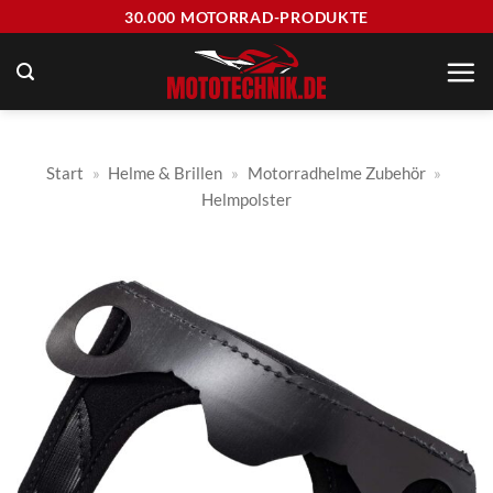
Zum
30.000 MOTORRAD-PRODUKTE
Inhalt
springen
Start
»
Helme & Brillen
»
Motorradhelme Zubehör
»
Helmpolster