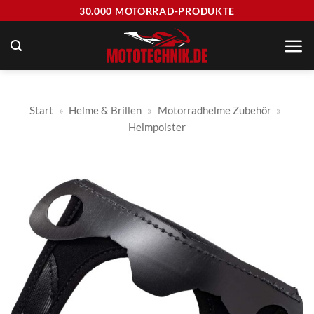
Zum
30.000 MOTORRAD-PRODUKTE
Inhalt
springen
Start
»
Helme & Brillen
»
Motorradhelme Zubehör
»
Helmpolster