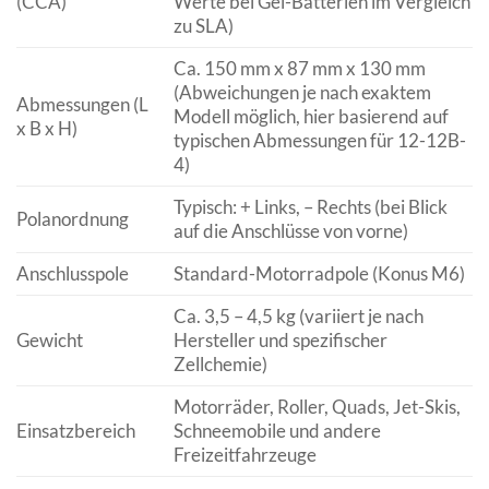
(CCA)
Werte bei Gel-Batterien im Vergleich
zu SLA)
Ca. 150 mm x 87 mm x 130 mm
(Abweichungen je nach exaktem
Abmessungen (L
Modell möglich, hier basierend auf
x B x H)
typischen Abmessungen für 12-12B-
4)
Typisch: + Links, – Rechts (bei Blick
Polanordnung
auf die Anschlüsse von vorne)
Anschlusspole
Standard-Motorradpole (Konus M6)
Ca. 3,5 – 4,5 kg (variiert je nach
Gewicht
Hersteller und spezifischer
Zellchemie)
Motorräder, Roller, Quads, Jet-Skis,
Einsatzbereich
Schneemobile und andere
Freizeitfahrzeuge