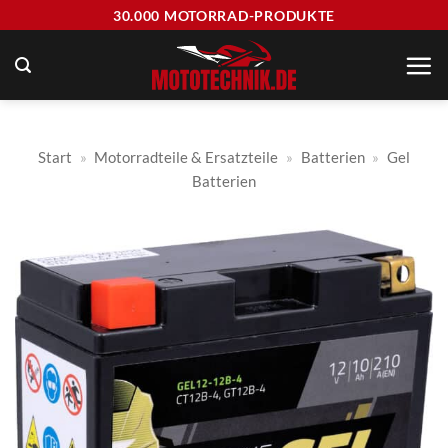
Zum
30.000 MOTORRAD-PRODUKTE
Inhalt
springen
Start
»
Motorradteile & Ersatzteile
»
Batterien
»
Gel
Batterien