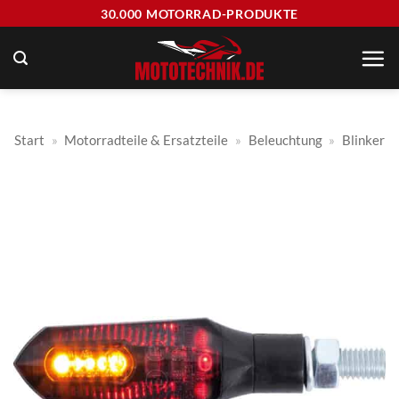
Zum
30.000 MOTORRAD-PRODUKTE
Inhalt
springen
Start
»
Motorradteile & Ersatzteile
»
Beleuchtung
»
Blinker