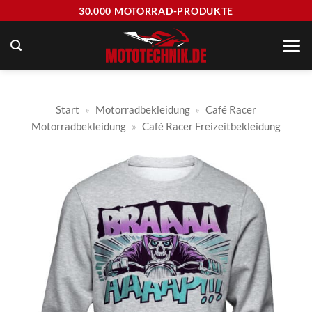
Zum
30.000 MOTORRAD-PRODUKTE
Inhalt
springen
Start
»
Motorradbekleidung
»
Café Racer
Motorradbekleidung
»
Café Racer Freizeitbekleidung