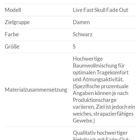
Modell
Live Fast Skull Fade Out
Zielgruppe
Damen
Farbe
Schwarz
Größe
S
Hochwertige
Baumwollmischung für
optimalen Tragekomfort
und Atmungsaktivität.
(Spezifische prozentuale
Materialzusammensetzung
Angaben können je nach
Produktionscharge
variieren, Ziel ist jedoch ein
weiches, strapazierfähiges
Gewebe.)
Qualitativ hochwertiger
Siebdruck mit Fade-Out-