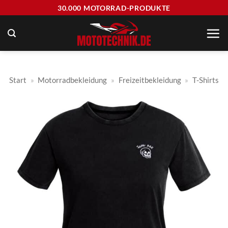
Zum
30.000 MOTORRAD-PRODUKTE
Inhalt
springen
Start
»
Motorradbekleidung
»
Freizeitbekleidung
»
T-Shirts