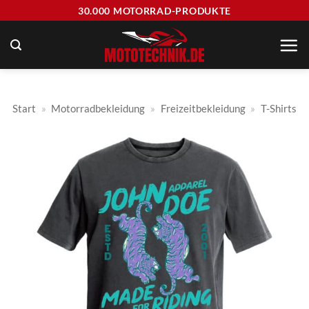
Zum
30.000 MOTORRAD-PRODUKTE
Inhalt
springen
Start
»
Motorradbekleidung
»
Freizeitbekleidung
»
T-Shirts