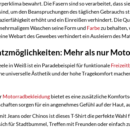
erklima bewahrt. Die Fasern sind so verarbeitet, dass sie
 sind, um den Beanspruchungen des täglichen Gebrauchs st
azierfähigkeit erhöht und ein Einreißen verhindert. Die Qu
h mehrmaligem Waschen seine Form und
Farbe
zu behalten, 
ine Webart des Gewebes verhindert ein Ausleiern des Mate
satzmöglichkeiten: Mehr als nur Mot
le in Weiß ist ein Paradebeispiel für funktionale
Freizeit
e universelle Ästhetik und der hohe Tragekomfort machen 
er
Motorradbekleidung
bietet es eine zusätzliche Komfort
haften sorgen für ein angenehmes Gefühl auf der Haut, au
it Jeans oder Chinos ist dieses T-Shirt die perfekte Wahl
t sich für Stadtbummel, Treffen mit Freunden oder einfach