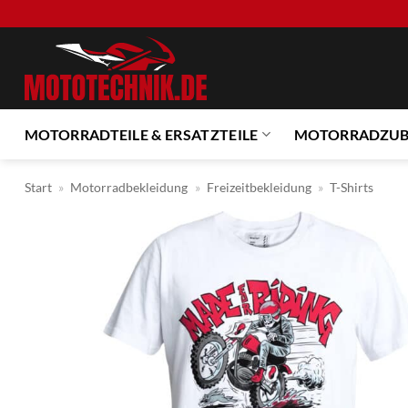
Zum
Inhalt
springen
MOTORRADTEILE & ERSATZTEILE
MOTORRADZU
Start
»
Motorradbekleidung
»
Freizeitbekleidung
»
T-Shirts