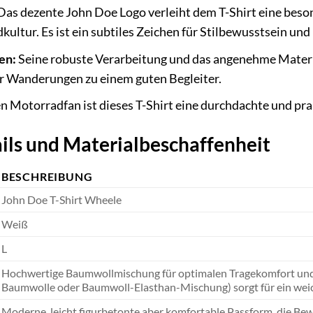
as dezente John Doe Logo verleiht dem T-Shirt eine beson
ltur. Es ist ein subtiles Zeichen für Stilbewusstsein und
en:
Seine robuste Verarbeitung und das angenehme Materi
r Wanderungen zu einem guten Begleiter.
n Motorradfan ist dieses T-Shirt eine durchdachte und pr
ils und Materialbeschaffenheit
BESCHREIBUNG
John Doe T-Shirt Wheele
Weiß
L
Hochwertige Baumwollmischung für optimalen Tragekomfort und
Baumwolle oder Baumwoll-Elasthan-Mischung) sorgt für ein weic
Moderne, leicht figurbetonte aber komfortable Passform, die Bew