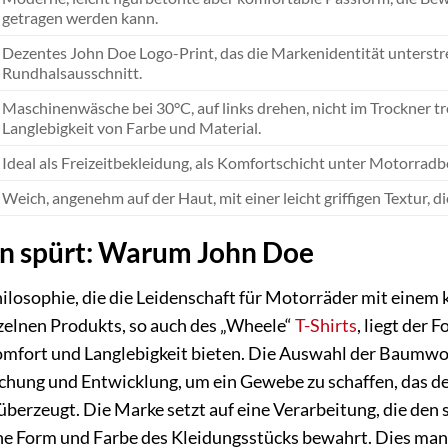
getragen werden kann.
Dezentes John Doe Logo-Print, das die Markenidentität unterstrei
Rundhalsausschnitt.
Maschinenwäsche bei 30°C, auf links drehen, nicht im Trockner tro
Langlebigkeit von Farbe und Material.
Ideal als Freizeitbekleidung, als Komfortschicht unter Motorradb
Weich, angenehm auf der Haut, mit einer leicht griffigen Textur, 
an spürt: Warum John Doe
hilosophie, die die Leidenschaft für Motorräder mit eine
zelnen Produkts, so auch des „Wheele“
T-Shirts
, liegt der 
mfort und Langlebigkeit bieten. Die Auswahl der Baumwoll
schung und Entwicklung, um ein Gewebe zu schaffen, das d
g überzeugt. Die Marke setzt auf eine Verarbeitung, die de
he Form und Farbe des Kleidungsstücks bewahrt. Dies manif