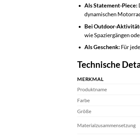
Als Statement-Piece:
D
dynamischen Motorradku
Bei Outdoor-Aktivität
wie Spaziergängen ode
Als Geschenk:
Für jede
Technische Deta
MERKMAL
Produktname
Farbe
Größe
Materialzusammensetzung