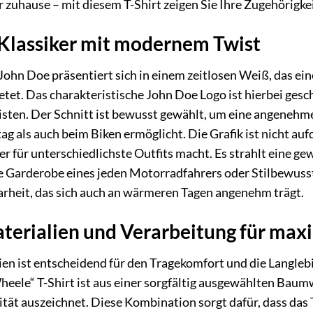
r zuhause – mit diesem T-Shirt zeigen Sie Ihre Zugehörigke
 Klassiker mit modernem Twist
John Doe präsentiert sich in einem zeitlosen Weiß, das ein
tet. Das charakteristische John Doe Logo ist hierbei gesch
isten. Der Schnitt ist bewusst gewählt, um eine angenehm
g als auch beim Biken ermöglicht. Die Grafik ist nicht aufdr
er für unterschiedlichste Outfits macht. Es strahlt eine gew
die Garderobe eines jeden Motorradfahrers oder Stilbewuss
arheit, das sich auch an wärmeren Tagen angenehm trägt.
terialien und Verarbeitung für max
en ist entscheidend für den Tragekomfort und die Langlebi
heele“ T-Shirt ist aus einer sorgfältig ausgewählten Baum
ät auszeichnet. Diese Kombination sorgt dafür, dass das 