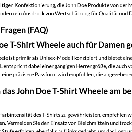
ältigen Konfektionierung, die John Doe Produkte von der M
ondern ein Ausdruck von Wertschätzung für Qualität und De
 Fragen (FAQ)
 Doe T-Shirt Wheele auch für Damen g
le ist primär als Unisex-Modell konzipiert und bietet ein
e L entspricht dabei einer gängigen Herrengröße, die auc
 eine präzisere Passform wird empfohlen, die angegebene
ch das John Doe T-Shirt Wheele am b
arbintensität des T-Shirts zu gewährleisten, empfehlen wir
. Vermeiden Sie den Einsatz von Bleichmitteln und trockn
r Stufe erfolgen, ebenfalls auf links gedreht, um das Logo u