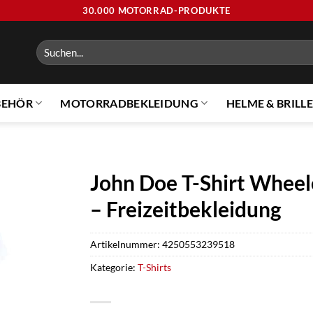
30.000 MOTORRAD-PRODUKTE
Suchen
nach:
BEHÖR
MOTORRADBEKLEIDUNG
HELME & BRILL
John Doe T-Shirt Wheel
– Freizeitbekleidung
Artikelnummer:
4250553239518
Kategorie:
T-Shirts