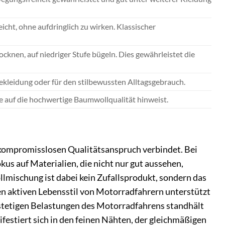
cht, ohne aufdringlich zu wirken. Klassischer
cknen, auf niedriger Stufe bügeln. Dies gewährleistet die
ekleidung oder für den stilbewussten Alltagsgebrauch.
die auf die hochwertige Baumwollqualität hinweist.
m kompromisslosen Qualitätsanspruch verbindet. Bei
Fokus auf Materialien, die nicht nur gut aussehen,
mischung ist dabei kein Zufallsprodukt, sondern das
en aktiven Lebensstil von Motorradfahrern unterstützt
n stetigen Belastungen des Motorradfahrens standhält
estiert sich in den feinen Nähten, der gleichmäßigen