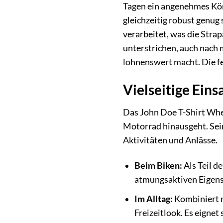
Tagen ein angenehmes Körp
gleichzeitig robust genug
verarbeitet, was die Strap
unterstrichen, auch nac
lohnenswert macht. Die fe
Vielseitige Ein
Das John Doe T-Shirt Whee
Motorrad hinausgeht. Sein
Aktivitäten und Anlässe.
Beim Biken:
Als Teil d
atmungsaktiven Eigensc
Im Alltag:
Kombiniert m
Freizeitlook. Es eigne