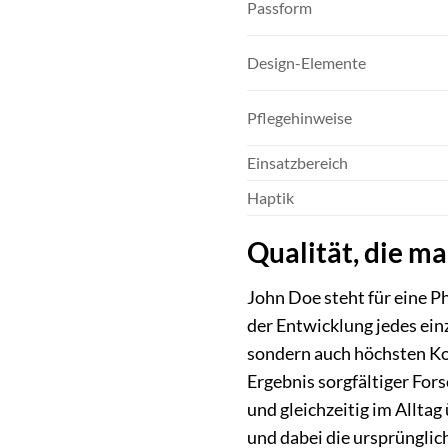
Passform
Design-Elemente
Pflegehinweise
Einsatzbereich
Haptik
Qualität, die m
John Doe steht für eine P
der Entwicklung jedes ein
sondern auch höchsten Ko
Ergebnis sorgfältiger For
und gleichzeitig im Allta
und dabei die ursprünglic