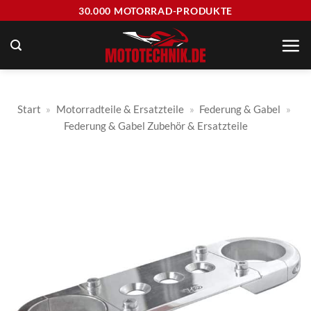
Zum
30.000 MOTORRAD-PRODUKTE
Inhalt
springen
Start
»
Motorradteile & Ersatzteile
»
Federung & Gabel
»
Federung & Gabel Zubehör & Ersatzteile