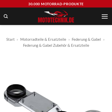
Zum
30.000 MOTORRAD-PRODUKTE
Inhalt
springen
Start
»
Motorradteile & Ersatzteile
»
Federung & Gabel
»
Federung & Gabel Zubehör & Ersatzteile