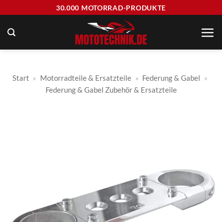
Zum
30.000 MOTORRAD-PRODUKTE
Inhalt
springen
Start
»
Motorradteile & Ersatzteile
»
Federung & Gabel
»
Federung & Gabel Zubehör & Ersatzteile