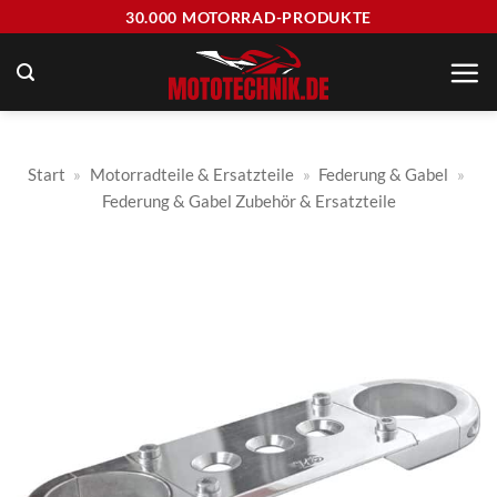
Zum
30.000 MOTORRAD-PRODUKTE
Inhalt
springen
Start
»
Motorradteile & Ersatzteile
»
Federung & Gabel
»
Federung & Gabel Zubehör & Ersatzteile