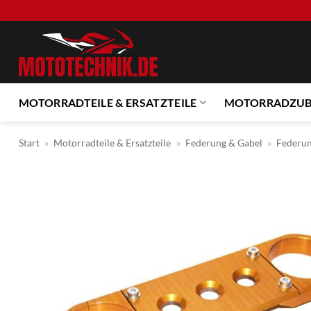
Zum
Inhalt
springen
MOTORRADTEILE & ERSATZTEILE
MOTORRADZU
Start
»
Motorradteile & Ersatzteile
»
Federung & Gabel
»
Federun