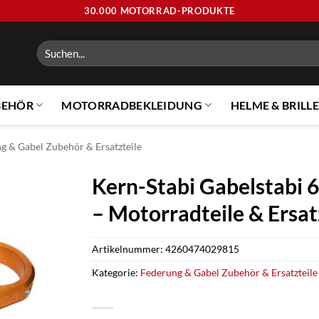
30.000 MOTORRAD-PRODUKTE
Suchen
nach:
BEHÖR
MOTORRADBEKLEIDUNG
HELME & BRILL
g & Gabel Zubehör & Ersatzteile
Kern-Stabi Gabelstabi 
– Motorradteile & Ersat
Artikelnummer:
4260474029815
Kategorie:
Federung & Gabel Zubehör & Ersatzteile