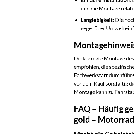
Einfache Installation:
D
und die Montage relati
Langlebigkeit:
Die hoch
gegenüber Umwelteinf
Montagehinweis
Die korrekte Montage des 
empfohlen, die spezifisc
Fachwerkstatt durchführe
vor dem Kauf sorgfältig d
Montage kann zu Fahrstabi
FAQ – Häufig ge
gold – Motorrad