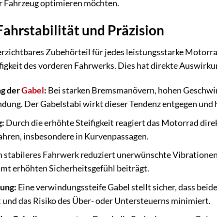
hr Fahrzeug optimieren möchten.
ahrstabilität und Präzision
verzichtbares Zubehörteil für jedes leistungsstarke Motorr
ifigkeit des vorderen Fahrwerks. Dies hat direkte Auswirku
g der
Gabel
:
Bei starken Bremsmanövern, hohen Geschwin
ung. Der Gabelstabi wirkt dieser Tendenz entgegen und häl
g:
Durch die erhöhte Steifigkeit reagiert das Motorrad dire
Fahren, insbesondere in Kurvenpassagen.
n stabileres Fahrwerk reduziert unerwünschte Vibratione
mt erhöhten Sicherheitsgefühl beiträgt.
ung:
Eine verwindungssteife Gabel stellt sicher, dass beid
t und das Risiko des Über- oder Untersteuerns minimiert.