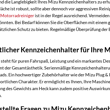
nd die Langlebigkeit Ihres Mizu Kennzeichenhalters zu erha
äche ist robust, sollte aber dennoch vor aggressiven Rein
n
Motorradreiniger
ist in der Regel ausreichend. Vermeiden
önnten. Bei Bedarf können Sie die Oberflächen mit einem 
ätzlichen Schutz zu bieten. Regelmäßige Überprüfung der B
licher Kennzeichenhalter für Ihre 
steht für puren Fahrspaß, Leistung und ein markantes Des
nt der Gesamtästhetik. Serienmäßige Kennzeichenhalterun
ads. Ein hochwertiger Zubehörhalter wie der Mizu Plug & 
ortlichen Charakter. Er ermöglicht es Ihnen, Ihre Maschine
ng des Gewichts am Heck kann zudem positive Auswirkung
.
stellte Fragen zu Mizu Kennzeichenh