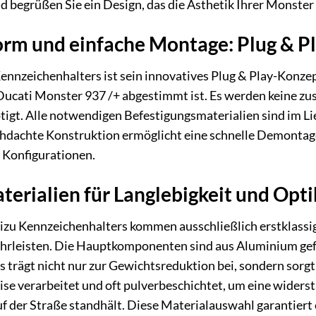
d begrüßen Sie ein Design, das die Ästhetik Ihrer Monster 
rm und einfache Montage: Plug & Pl
nnzeichenhalters ist sein innovatives Plug & Play-Konzept
ucati Monster 937 /+ abgestimmt ist. Es werden keine z
gt. Alle notwendigen Befestigungsmaterialien sind im Li
chdachte Konstruktion ermöglicht eine schnelle Demontag
 Konfigurationen.
erialien für Langlebigkeit und Opti
izu Kennzeichenhalters kommen ausschließlich erstklassig
hrleisten. Die Hauptkomponenten sind aus Aluminium gefer
ies trägt nicht nur zur Gewichtsreduktion bei, sondern sor
ise verarbeitet und oft pulverbeschichtet, um eine widerst
 der Straße standhält. Diese Materialauswahl garantiert 