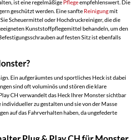
lten, ist eine regelmäßige
Pflege
empfehlenswert. Die
igern geschützt werden. Eine sanfte
Reinigung
mit
 Sie Scheuermittel oder Hochdruckreiniger, die die
geeigneten Kunststoffpflegemittel behandeln, um den
efestigungsschrauben auf festen Sitz ist ebenfalls
Monster?
ign. Ein aufgeräumtes und sportliches Heck ist dabei
gen sind oft voluminös und stören die klare
Play CH verwandelt das Heck Ihrer Monster sichtbar
 individueller zu gestalten und sie von der Masse
en auf das Fahrverhalten haben, da ungefederte
alter Plug & Play CH für Monster