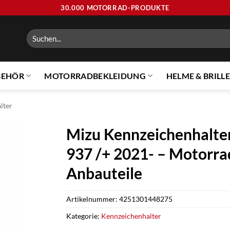
30.000 MOTORRAD-PRODUKTE
Suchen
nach:
BEHÖR
MOTORRADBEKLEIDUNG
HELME & BRILL
lter
Mizu Kennzeichenhalter
937 /+ 2021- – Motorrad
Anbauteile
Artikelnummer:
4251301448275
Kategorie:
Kennzeichenhalter