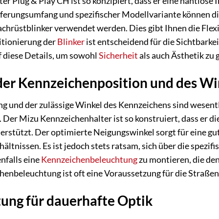
r Plug & Play CH ist so konzipiert, dass er eine nahtlose
ieferungsumfang und spezifischer Modellvariante können 
chrüstblinker verwendet werden. Dies gibt Ihnen die Flexib
sitionierung der
Blinker
ist entscheidend für die Sichtbarkei
f diese Details, um sowohl
Sicherheit
als auch Ästhetik zu 
der Kennzeichenposition und des Wi
ng und der zulässige Winkel des Kennzeichens sind wesentl
. Der Mizu Kennzeichenhalter ist so konstruiert, dass er d
rstützt. Der optimierte Neigungswinkel sorgt für eine gu
hältnissen. Es ist jedoch stets ratsam, sich über die spez
nfalls eine
Kennzeichenbeleuchtung
zu montieren, die de
enbeleuchtung ist oft eine Voraussetzung für die Straße
ung für dauerhafte Optik