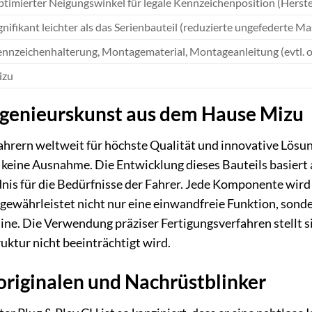
timierter Neigungswinkel für legale Kennzeichenposition (Herst
gnifikant leichter als das Serienbauteil (reduzierte ungefederte Ma
nnzeichenhalterung, Montagematerial, Montageanleitung (evtl. ohn
izu
ngenieurskunst aus dem Hause Mizu
hrern weltweit für höchste Qualität und innovative Lösun
t keine Ausnahme. Die Entwicklung dieses Bauteils basier
nis für die Bedürfnisse der Fahrer. Jede Komponente wird m
 gewährleistet nicht nur eine einwandfreie Funktion, sonde
e. Die Verwendung präziser Fertigungsverfahren stellt sic
uktur nicht beeinträchtigt wird.
 originalen und Nachrüstblinker