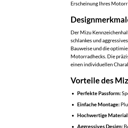
Erscheinung Ihres Motorr
Designmerkmale 
Der Mizu Kennzeichenhalter
schlankes und aggressives
Bauweise und die optimie
Motorradhecks. Die präzis
einen individuellen Chara
Vorteile des Mi
Perfekte Passform:
Spe
Einfache Montage:
Plu
Hochwertige Material
Aggressives Design:
Be