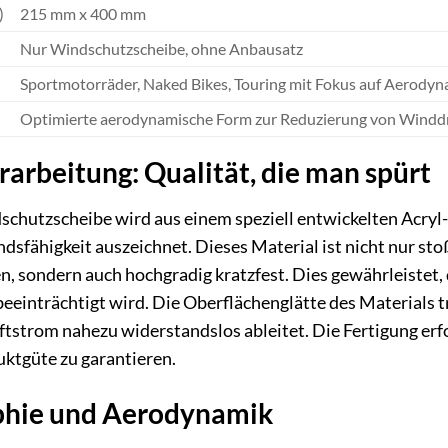
)
215 mm x 400 mm
Nur Windschutzscheibe, ohne Anbausatz
Sportmotorräder, Naked Bikes, Touring mit Fokus auf Aerodyn
Optimierte aerodynamische Form zur Reduzierung von Winddr
rarbeitung: Qualität, die man spürt
hutzscheibe wird aus einem speziell entwickelten Acryl-K
sfähigkeit auszeichnet. Dieses Material ist nicht nur sto
n, sondern auch hochgradig kratzfest. Dies gewährleistet,
 beeinträchtigt wird. Die Oberflächenglätte des Materials 
uftstrom nahezu widerstandslos ableitet. Die Fertigung erf
ktgüte zu garantieren.
phie und Aerodynamik