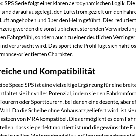
 SPS Serie folgt einer klaren aerodynamischen Logik. D
 sind darauf ausgelegt, den Luftstrom gezielt um den Fahr
e Luft angehoben und über den Helm geführt. Dies reduzier
chzeitig werden die sonst üblichen, störenden Verwirbelun
ren Fahrgefühl, sondern auch zu einer deutlichen Verring
d verursacht wird. Das sportliche Profil fügt sich nahtl
rmance-orientierten Charakter.
iche und Kompatibilität
 Speed SPS ist eine vielseitige Ergänzung für eine brei
ntfaltet sie ihr volles Potenzial, indem sie den Fahrkomfo
 Tourern oder Sporttourern, bei denen eine dezente, aber 
hl. Da die Scheibe ohne Anbausatz geliefert wird, ist sie 
sätzen von MRA kompatibel. Dies ermöglicht es dem Fahrer
llen, dass sie perfekt montiert ist und die gewünschte Fun
as jeweilige Motorradmodell zu prüfen und gegebenenfalls