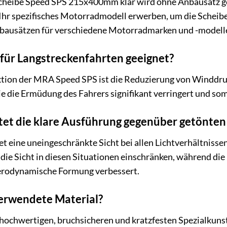
heibe Speed SPS 215x400mm klar wird ohne Anbausatz geli
Ihr spezifisches Motorradmodell erwerben, um die Scheibe
Anbausätzen für verschiedene Motorradmarken und -modelle
h für Langstreckenfahrten geeignet?
tion der MRA Speed SPS ist die Reduzierung von Winddruc
ie die Ermüdung des Fahrers signifikant verringert und so
tet die klare Ausführung gegenüber getönten
et eine uneingeschränkte Sicht bei allen Lichtverhältnisse
ie Sicht in diesen Situationen einschränken, während die k
aerodynamische Formung verbessert.
verwendete Material?
hochwertigen, bruchsicheren und kratzfesten Spezialkunstst