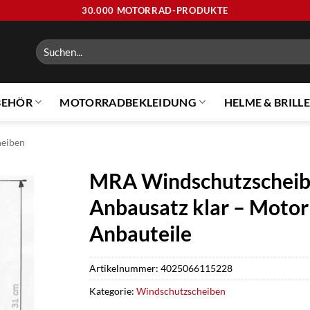
30.000 MOTORRAD-PRODUKTE
Suchen
nach:
BEHÖR
MOTORRADBEKLEIDUNG
HELME & BRILL
heiben
MRA Windschutzscheib
Anbausatz klar – Motorr
Anbauteile
Artikelnummer:
4025066115228
Kategorie:
Windschutzscheiben