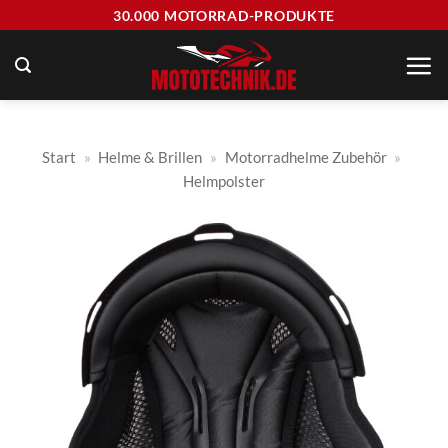
Zum
30.000 MOTORRAD-PRODUKTE
Inhalt
springen
Start
»
Helme & Brillen
»
Motorradhelme Zubehör
»
Helmpolster