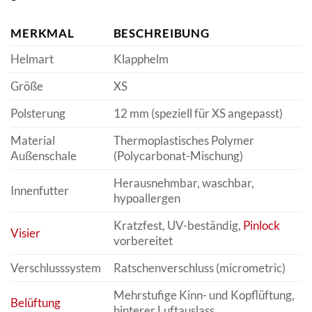
MERKMAL
BESCHREIBUNG
Helmart
Klapphelm
Größe
XS
Polsterung
12 mm (speziell für XS angepasst)
Material
Thermoplastisches Polymer
Außenschale
(Polycarbonat-Mischung)
Herausnehmbar, waschbar,
Innenfutter
hypoallergen
Kratzfest, UV-beständig,
Pinlock
Visier
vorbereitet
Verschlusssystem
Ratschenverschluss (micrometric)
Mehrstufige Kinn- und Kopflüftung,
Belüftung
hinterer Luftauslass