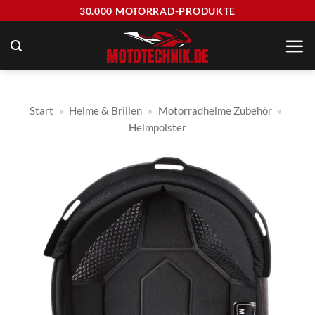
Zum
30.000 MOTORRAD-PRODUKTE
Inhalt
springen
Start
»
Helme & Brillen
»
Motorradhelme Zubehör
»
Helmpolster