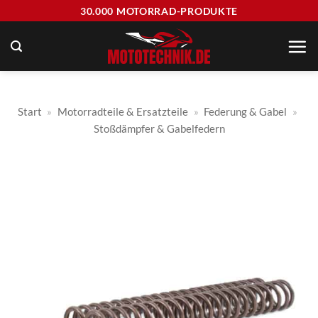
Zum
30.000 MOTORRAD-PRODUKTE
Inhalt
springen
Start
»
Motorradteile & Ersatzteile
»
Federung & Gabel
»
Stoßdämpfer & Gabelfedern