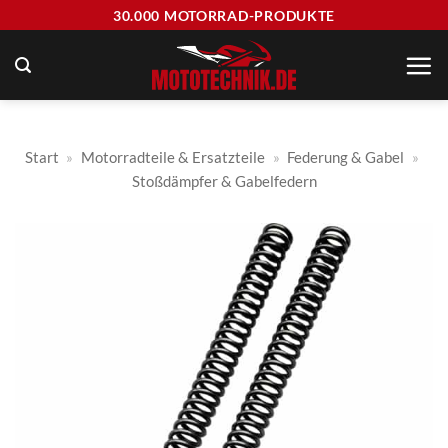
Zum
30.000 MOTORRAD-PRODUKTE
Inhalt
springen
Start
»
Motorradteile & Ersatzteile
»
Federung & Gabel
»
Stoßdämpfer & Gabelfedern