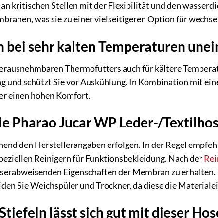
 an kritischen Stellen mit der Flexibilität und den wass
mbranen, was sie zu einer vielseitigeren Option für wech
ch bei sehr kalten Temperaturen une
 herausnehmbaren Thermofutters auch für kältere Temperatu
rung und schützt Sie vor Auskühlung. In Kombination mit e
er einen hohen Komfort.
die Pharao Jucar WP Leder-/Textilho
chend den Herstellerangaben erfolgen. In der Regel empf
eziellen Reinigern für Funktionsbekleidung. Nach der
Rei
serabweisenden Eigenschaften der Membran zu erhalten. L
den Sie Weichspüler und Trockner, da diese die Materiale
tiefeln lässt sich gut mit dieser Ho