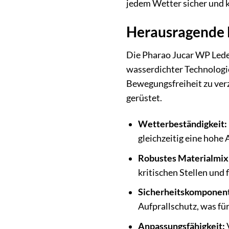
jedem Wetter sicher und 
Herausragende 
Die Pharao Jucar WP Lede
wasserdichter Technologie
Bewegungsfreiheit zu verz
gerüstet.
Wetterbeständigkeit:
gleichzeitig eine hohe
Robustes Materialmix
kritischen Stellen und
Sicherheitskomponen
Aufprallschutz, was für 
Anpassungsfähigkeit:
V