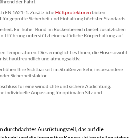
ährend der Fahrt.
nach EN 1621-1. Zusätzliche
Hüftprotektoren
bieten
ht für geprüfte Sicherheit und Einhaltung höchster Standards.
iheit. Ein hoher Bund im Rückenbereich bietet zusätzlichen
nittführung unterstützt eine natürliche Körperhaltung auf
en Temperaturen. Dies ermöglicht es Ihnen, die Hose sowohl
r ist hautfreundlich und atmungsaktiv.
rhöhen Ihre Sichtbarkeit im Straßenverkehr, insbesondere
nder Sicherheitsfaktor.
bschluss für eine winddichte und sichere Abdichtung.
ne individuelle Anpassung für optimalen Sitz und
in durchdachtes Ausrüstungsteil, das auf die
ialwahl und die innovative Konstruktion stellen sicher,