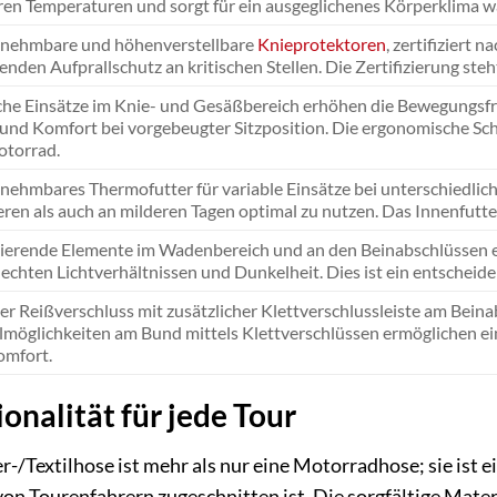
en Temperaturen und sorgt für ein ausgeglichenes Körperklima w
nehmbare und höhenverstellbare
Knieprotektoren
, zertifiziert 
nden Aufprallschutz an kritischen Stellen. Die Zertifizierung ste
che Einsätze im Knie- und Gesäßbereich erhöhen die Bewegungsfre
und Komfort bei vorgebeugter Sitzposition. Die ergonomische Sch
torrad.
ehmbares Thermofutter für variable Einsätze bei unterschiedlich
eren als auch an milderen Tagen optimal zu nutzen. Das Innenfutte
tierende Elemente im Wadenbereich und an den Beinabschlüssen e
lechten Lichtverhältnissen und Dunkelheit. Dies ist ein entscheide
r Reißverschluss mit zusätzlicher Klettverschlussleiste am Beina
lmöglichkeiten am Bund mittels Klettverschlüssen ermöglichen ei
omfort.
onalität für jede Tour
-/Textilhose ist mehr als nur eine Motorradhose; sie ist e
von Tourenfahrern zugeschnitten ist. Die sorgfältige Mater