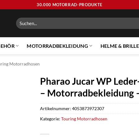
30.000 MOTORRAD-PRODUKTE
Suchen
nach:
BEHÖR
MOTORRADBEKLEIDUNG
HELME & BRILL
uring Motorradhosen
Pharao Jucar WP Leder-
– Motorradbekleidung 
Artikelnummer:
4053873972307
Kategorie:
Touring Motorradhosen