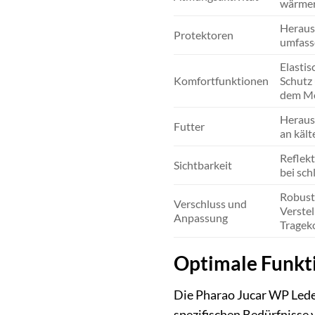
wärmer
Heraus
Protektoren
umfasse
Elastis
Komfortfunktionen
Schutz 
dem Mo
Herausn
Futter
an kält
Reflek
Sichtbarkeit
bei sch
Robuste
Verschluss und
Verstel
Anpassung
Tragek
Optimale Funkti
Die Pharao Jucar WP Leder
spezifischen Bedürfnisse 