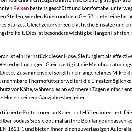
ehnten
Reisen
bestens geschützt und komfortabel unterweg
gen Stellen, wie den Knien und dem Gesäß, bietet eine hera
ines Sturzes. Gleichzeitig sorgen elastische Einsätze und 
reiheit. Dies ist besonders wichtig bei langen Fahrten, 
n ist ein Kernstück dieser Hose. Sie fungiert als effekti
Wetterbedingungen. Gleichzeitig ist die Membran atmungsa
. Dieses Zusammenspiel sorgt für ein angenehmes Mikrokli
ausnehmbare Thermofutter erweitert die Einsatzmöglichkei
hutz vor Kälte, während es an wärmeren Tagen einfach en
die Hose zu einem Ganzjahresbegleiter.
zertifizierte Protektoren an Knien und Hüften integriert. 
lbar, sodass Sie sie optimal an Ihre Beinlänge anpassen k
 1621-1 und bieten Ihnen einen zuverlässigen Aufprallsc