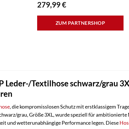
279,99
€
ZUM PARTNERSHOP
 Leder-/Textilhose schwarz/grau 3XL:
uren
hose
, die kompromisslosen Schutz mit erstklassigem Trag
chwarz/grau, Größe 3XL, wurde speziell für ambitionierte
gkeit und wetterunabhängige Performance legen. Diese
Hos