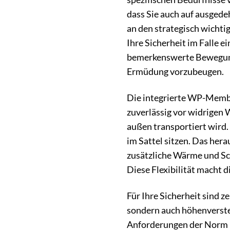
dass Sie auch auf ausged
an den strategisch wichti
Ihre Sicherheit im Falle e
bemerkenswerte Bewegungsf
Ermüdung vorzubeugen.
Die integrierte WP-Membra
zuverlässig vor widrigen 
außen transportiert wird
im Sattel sitzen. Das her
zusätzliche Wärme und Sc
Diese Flexibilität macht 
Für Ihre Sicherheit sind 
sondern auch höhenverstel
Anforderungen der Norm EN