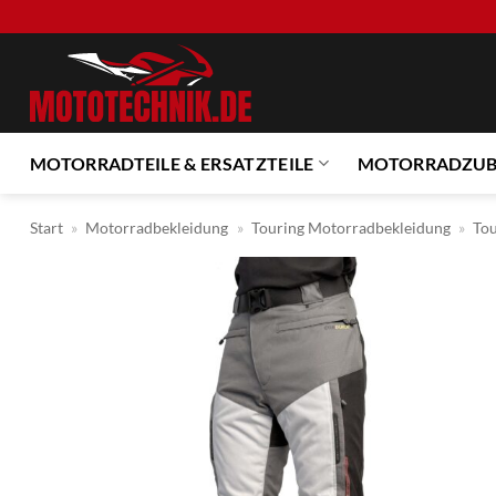
Zum
Inhalt
springen
MOTORRADTEILE & ERSATZTEILE
MOTORRADZU
Start
»
Motorradbekleidung
»
Touring Motorradbekleidung
»
To