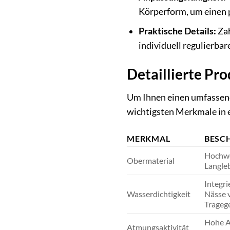
Körperform, um einen 
Praktische Details:
Zah
individuell regulierbar
Detaillierte Pr
Um Ihnen einen umfassende
wichtigsten Merkmale in 
MERKMAL
BESC
Hochwe
Obermaterial
Langleb
Integri
Wasserdichtigkeit
Nässe 
Tragege
Hohe At
Atmungsaktivität