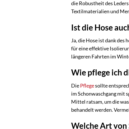
die Robustheit des Leders
Textilmaterialien und Me
Ist die Hose au
Ja, die Hose ist dank des
für eine effektive Isolie
längeren Fahrten im Wint
Wie pflege ich 
Die
Pflege
sollte entspre
im Schonwaschgang mit sp
Mittel ratsam, um die was
behandelt werden. Vermei
Welche Art von S