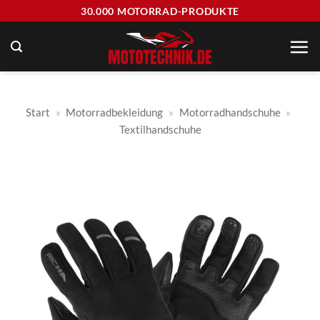
Zum
30.000 MOTORRAD-PRODUKTE
Inhalt
springen
Start
»
Motorradbekleidung
»
Motorradhandschuhe
»
Textilhandschuhe