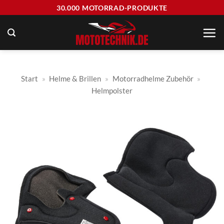
Zum
30.000 MOTORRAD-PRODUKTE
Inhalt
springen
Start
»
Helme & Brillen
»
Motorradhelme Zubehör
»
Helmpolster