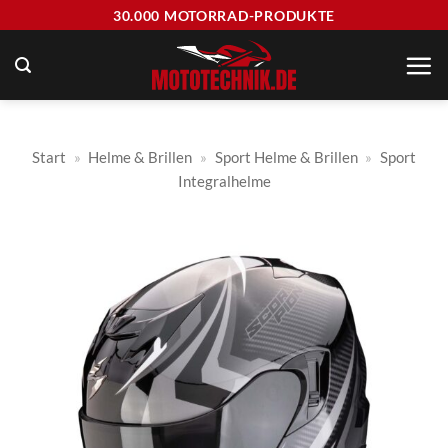
Zum
30.000 MOTORRAD-PRODUKTE
Inhalt
springen
Start
»
Helme & Brillen
»
Sport Helme & Brillen
»
Sport
Integralhelme