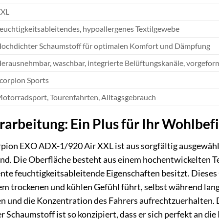
XXL
euchtigkeitsableitendes, hypoallergenes Textilgewebe
ochdichter Schaumstoff für optimalen Komfort und Dämpfung
erausnehmbar, waschbar, integrierte Belüftungskanäle, vorgefor
corpion Sports
otorradsport, Tourenfahrten, Alltagsgebrauch
rarbeitung: Ein Plus für Ihr Wohlbef
pion EXO ADX-1/920 Air XXL ist aus sorgfältig ausgewählt
nd. Die Oberfläche besteht aus einem hochentwickelten T
lente feuchtigkeitsableitende Eigenschaften besitzt. Diese
m trockenen und kühlen Gefühl führt, selbst während lange
und die Konzentration des Fahrers aufrechtzuerhalten. D
 Schaumstoff ist so konzipiert, dass er sich perfekt an di