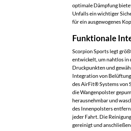
optimale Dämpfung bietet.
Unfalls ein wichtiger Si
für ein ausgewogenes Kop
Funktionale Int
Scorpion Sports legt größ
entwickelt, um nahtlos in
Druckpunkten und gewährle
Integration von Belüftung
des AirFit® Systems von S
die Wangenpolster gepumpt
herausnehmbar und waschb
des Innenpolsters entfern
jeder Fahrt. Die Reinigun
gereinigt und anschließen