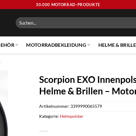
30.000 MOTORRAD-PRODUKTE
Suchen
nach:
BEHÖR
MOTORRADBEKLEIDUNG
HELME & BRILL
r
Scorpion EXO Innenpol
Helme & Brillen – Mot
Artikelnummer:
3399990065579
Kategorie:
Helmpolster