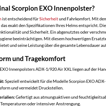
nal Scorpion EXO Innenpolster?
m
ist entscheidend für
Sicherheit
und Fahrkomfort. Mit de
, das exakt den Spezifikationen Ihres Helms entspricht. Di
nktionalität und Sicherheit. Ein abgenutztes oder versch
ygiene beeinträchtigen. Mit diesem hochwertigen Ersatzteil
etet und seine Leistung über die gesamte Lebensdauer auf
orm und Tragekomfort
n EXO Innenpolsters ADX-1/920 Air XXL liegen auf der Han
ät:
Speziell entwickelt für die Modelle Scorpion EXO ADX-1 
form und vermeidet Druckstellen.
rialien:
Gefertigt aus atmungsaktiven und feuchtigkeitsab
n Temperaturen oder intensiver Anstrengung.