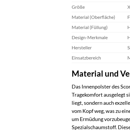
Größe
Material (Oberfläche)
F
Material (Füllung)
H
Design-Merkmale
H
Hersteller
S
Einsatzbereich
M
Material und Ve
Das Innenpolster des Scor
Tragekomfort ausgelegt si
liegt, sondern auch exzel
vom Kopf weg, was zu eine
um Ermüdung vorzubeugen 
Spezialschaumstoff. Dieser