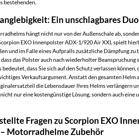
es bestehenden.
Langlebigkeit: Ein unschlagbares Duo
rradhelms hängt nicht nur von der Außenschale ab, sonde
rpion EXO Innenpolster ADX-1/920 Air XXL spielt hierbei 
en und im Falle eines Aufpralls zusätzliche Dämpfung zu 
r, dass das Polster auch nach wiederholter Beanspruchung
 bedeutet, dass Sie sich auf den Schutz verlassen können, 
n wichtiges Verkaufsargument. Anstatt den gesamten Helm 
ginalersatzteil die Lebensdauer Ihres Helms verlängern un
t nicht nur eine kostengünstige Lösung, sondern auch eine
stellte Fragen zu Scorpion EXO Inn
n – Motorradhelme Zubehör