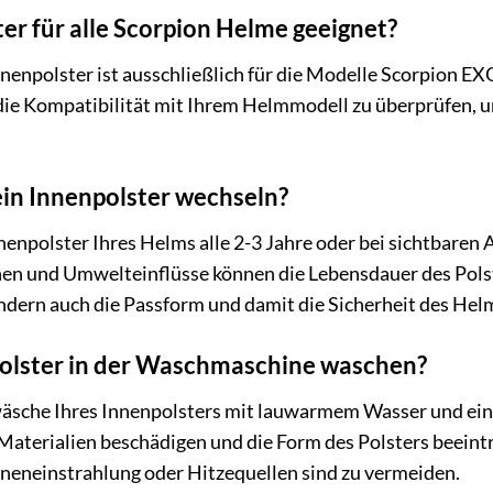
ter für alle Scorpion Helme geeignet?
Innenpolster ist ausschließlich für die Modelle Scorpion
g, die Kompatibilität mit Ihrem Helmmodell zu überprüfen, 
mein Innenpolster wechseln?
nenpolster Ihres Helms alle 2-3 Jahre oder bei sichtbare
en und Umwelteinflüsse können die Lebensdauer des Polste
ndern auch die Passform und damit die Sicherheit des Hel
polster in der Waschmaschine waschen?
äsche Ihres Innenpolsters mit lauwarmem Wasser und ei
terialien beschädigen und die Form des Polsters beeinträ
nneneinstrahlung oder Hitzequellen sind zu vermeiden.