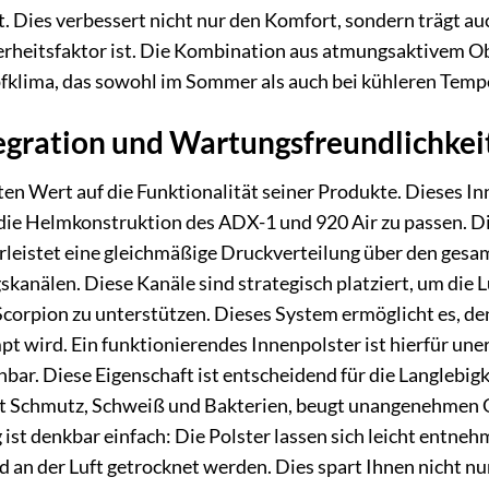
 Dies verbessert nicht nur den Komfort, sondern trägt auc
cherheitsfaktor ist. Die Kombination aus atmungsaktivem 
fklima, das sowohl im Sommer als auch bei kühleren Temp
egration und Wartungsfreundlichkei
ten Wert auf die Funktionalität seiner Produkte. Dieses I
 die Helmkonstruktion des ADX-1 und 920 Air zu passen. D
istet eine gleichmäßige Druckverteilung über den gesamte
skanälen. Diese Kanäle sind strategisch platziert, um die 
corpion zu unterstützen. Dieses System ermöglicht es, den
 wird. Ein funktionierendes Innenpolster ist hierfür unerl
ar. Diese Eigenschaft ist entscheidend für die Langlebi
t Schmutz, Schweiß und Bakterien, beugt unangenehmen Ger
g ist denkbar einfach: Die Polster lassen sich leicht en
d an der Luft getrocknet werden. Dies spart Ihnen nicht n