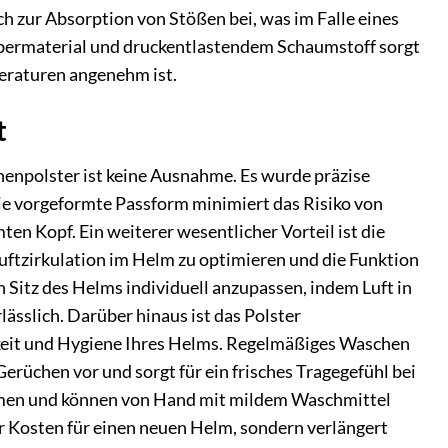
h zur Absorption von Stößen bei, was im Falle eines
Obermaterial und druckentlastendem Schaumstoff sorgt
eraturen angenehm ist.
t
nnenpolster ist keine Ausnahme. Es wurde präzise
ie vorgeformte Passform minimiert das Risiko von
n Kopf. Ein weiterer wesentlicher Vorteil ist die
Luftzirkulation im Helm zu optimieren und die Funktion
 Sitz des Helms individuell anzupassen, indem Luft in
ässlich. Darüber hinaus ist das Polster
gkeit und Hygiene Ihres Helms. Regelmäßiges Waschen
üchen vor und sorgt für ein frisches Tragegefühl bei
tnehmen und können von Hand mit mildem Waschmittel
ur Kosten für einen neuen Helm, sondern verlängert