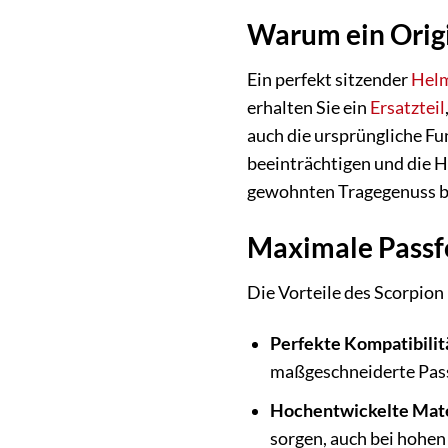
Warum ein Origi
Ein perfekt sitzender
Hel
erhalten Sie ein
Ersatzteil
auch die ursprüngliche Fu
beeinträchtigen und die H
gewohnten Tragegenuss bi
Maximale Passf
Die Vorteile des Scorpio
Perfekte Kompatibilit
maßgeschneiderte Pass
Hochentwickelte Mate
sorgen, auch bei hohe