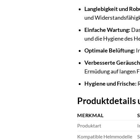
Langlebigkeit und Rob
und Widerstandsfähigk
Einfache Wartung:
Das
und die Hygiene des He
Optimale Belüftung:
In
Verbesserte Geräusc
Ermüdung auf langen F
Hygiene und Frische:
R
Produktdetails 
MERKMAL
Produktart
I
Kompatible Helmmodelle
S