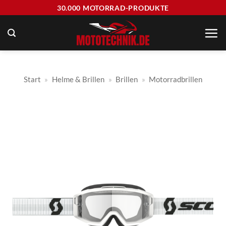
Zum
30.000 MOTORRAD-PRODUKTE
Inhalt
springen
Start
»
Helme & Brillen
»
Brillen
»
Motorradbrillen