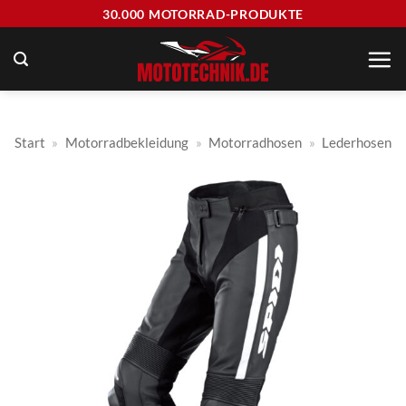
Zum
30.000 MOTORRAD-PRODUKTE
Inhalt
springen
Start
»
Motorradbekleidung
»
Motorradhosen
»
Lederhosen