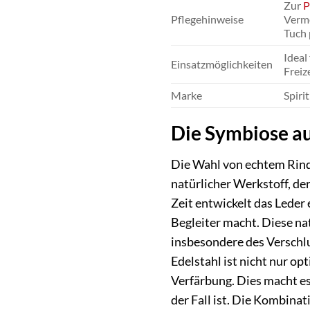
Zur
P
Pflegehinweise
Verme
Tuch 
Ideal
Einsatzmöglichkeiten
Freiz
Marke
Spiri
Die Symbiose au
Die Wahl von echtem Rinds
natürlicher Werkstoff, der
Zeit entwickelt das Leder
Begleiter macht. Diese na
insbesondere des Verschl
Edelstahl ist nicht nur o
Verfärbung. Dies macht es
der Fall ist. Die Kombina