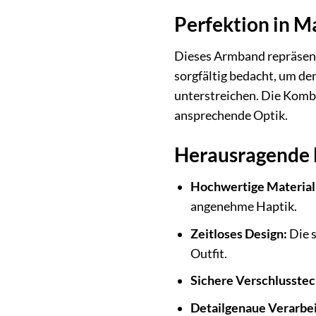
Perfektion in M
Dieses Armband repräsenti
sorgfältig bedacht, um de
unterstreichen. Die Kombi
ansprechende Optik.
Herausragende 
Hochwertige Material
angenehme Haptik.
Zeitloses Design:
Die s
Outfit.
Sichere Verschlusstec
Detailgenaue Verarbe