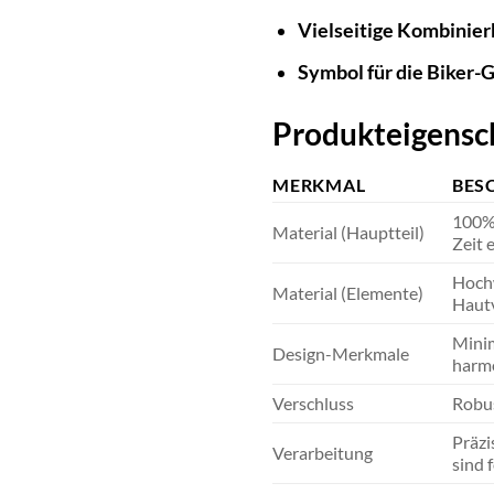
Vielseitige Kombinier
Symbol für die Biker-
Produkteigensch
MERKMAL
BES
100% 
Material (Hauptteil)
Zeit 
Hochw
Material (Elemente)
Hautv
Minim
Design-Merkmale
harmo
Verschluss
Robus
Präzi
Verarbeitung
sind 