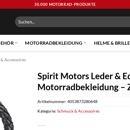
30.000 MOTORRAD-PRODUKTE
Suchen
nach:
BEHÖR
MOTORRADBEKLEIDUNG
HELME & BRILL
& Accessoires
Spirit Motors Leder & E
Motorradbekleidung – 
Artikelnummer:
4053873280648
Kategorie:
Schmuck & Accessoires