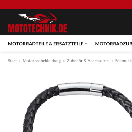
Zum
Inhalt
springen
MOTORRADTEILE & ERSATZTEILE
MOTORRADZU
Start
»
Motorradbekleidung
»
Zubehör & Accessoires
»
Schmuck 