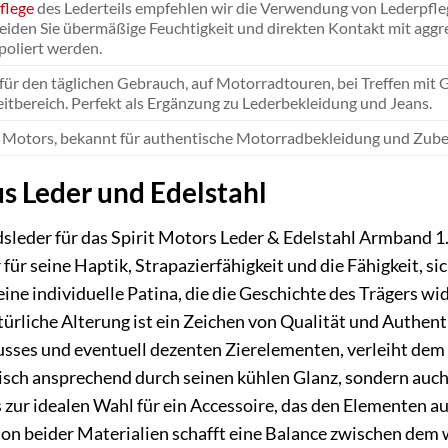
flege
des Lederteils empfehlen wir die Verwendung von Lederpfle
iden Sie übermäßige Feuchtigkeit und direkten Kontakt mit aggr
poliert werden.
 für den täglichen Gebrauch, auf Motorradtouren, bei Treffen mit G
eitbereich. Perfekt als Ergänzung zu Lederbekleidung und Jeans.
t Motors, bekannt für authentische Motorradbekleidung und Zubehö
s Leder und Edelstahl
leder für das Spirit Motors Leder & Edelstahl Armband 1.0 
 für seine Haptik, Strapazierfähigkeit und die Fähigkeit, s
 eine individuelle Patina, die die Geschichte des Trägers 
türliche Alterung ist ein Zeichen von Qualität und Authent
usses und eventuell dezenten Zierelementen, verleiht de
ptisch ansprechend durch seinen kühlen Glanz, sondern au
 zur idealen Wahl für ein Accessoire, das den Elementen a
tion beider Materialien schafft eine Balance zwischen de