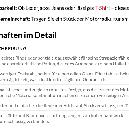
barkeit:
Ob Lederjacke, Jeans oder lässiges
T-Shirt
– dieses
Gemeinschaft:
Tragen Sie ein Stück der Motorradkultur am 
aften im Detail
CHREIBUNG
echtes Rindsleder, sorgfältig ausgewählt für seine Strapazierfäh
eine charakteristische Patina, die jedes Armband zu einem Unikat 
ertiger Edelstahl, poliert für einen edlen Glanz. Edelstahl ist be
erträglichkeit, was ideal für den täglichen Gebrauch ist.
alistisches und zugleich robustes Design, das die Essenz des Mot
nische Materialkombination machen es zu einem vielseitigen Acc
ter und einfach zu bedienender Edelstahl-Steckverschluss, der für
se Nähte und Kantenverarbeitung zeugen von hoher handwerklich
formschlüssig verbunden.