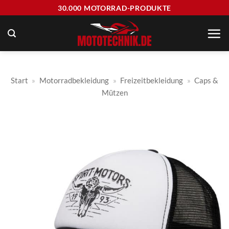
Zum
30.000 MOTORRAD-PRODUKTE
Inhalt
springen
Start
»
Motorradbekleidung
»
Freizeitbekleidung
»
Caps &
Mützen