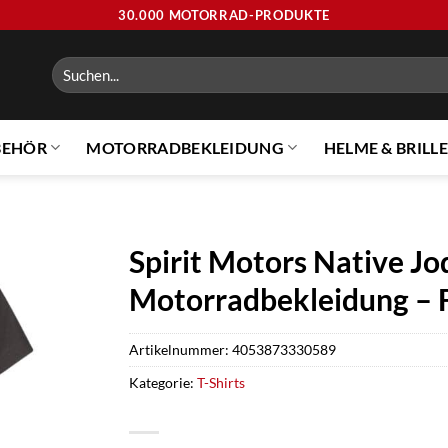
30.000 MOTORRAD-PRODUKTE
Suchen
nach:
BEHÖR
MOTORRADBEKLEIDUNG
HELME & BRILL
Spirit Motors Native Jo
Motorradbekleidung – F
Artikelnummer:
4053873330589
Kategorie:
T-Shirts