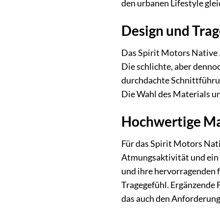
den urbanen Lifestyle gl
Design und Trag
Das Spirit Motors Native 
Die schlichte, aber denno
durchdachte Schnittführu
Die Wahl des Materials un
Hochwertige Mat
Für das Spirit Motors Nat
Atmungsaktivität und ein 
und ihre hervorragenden f
Tragegefühl. Ergänzende F
das auch den Anforderung