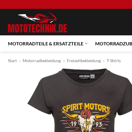
Zum
Inhalt
springen
MOTORRADTEILE & ERSATZTEILE
MOTORRADZU
Start
»
Motorradbekleidung
»
Freizeitbekleidung
»
T-Shirts