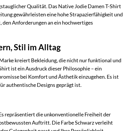
gstauglicher Qualität. Das Native Jodie Damen T-Shirt
eitung gewährleisten eine hohe Strapazierfähigkeit und
gt, den Anforderungen an ein hochwertiges
rn, Stil im Alltag
arke kreiert Bekleidung, die nicht nur funktional und
hirt ist ein Ausdruck dieser Philosophie – ein
promisse bei Komfort und Ästhetik einzugehen. Es ist
ür authentische Designs geprägt ist.
s repräsentiert die unkonventionelle Freiheit der
lbstbewussten Auftritt. Die Farbe Schwarz verleiht
eder Gelegenheit passt und Ihre Persönlichkeit