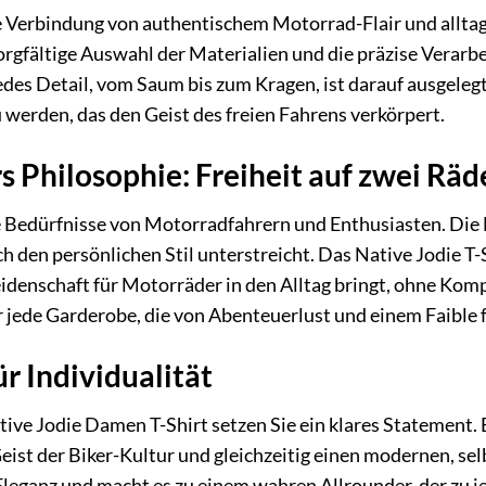
ie Verbindung von authentischem Motorrad-Flair und allta
orgfältige Auswahl der Materialien und die präzise Verarb
edes Detail, vom Saum bis zum Kragen, ist darauf ausgele
 werden, das den Geist des freien Fahrens verkörpert.
s Philosophie: Freiheit auf zwei Räde
e Bedürfnisse von Motorradfahrern und Enthusiasten. Die M
h den persönlichen Stil unterstreicht. Das Native Jodie T-S
eidenschaft für Motorräder in den Alltag bringt, ohne Kom
r jede Garderobe, die von Abenteuerlust und einem Faible f
r Individualität
ive Jodie Damen T-Shirt setzen Sie ein klares Statement. E
Geist der Biker-Kultur und gleichzeitig einen modernen, se
 Eleganz und macht es zu einem wahren Allrounder, der zu j