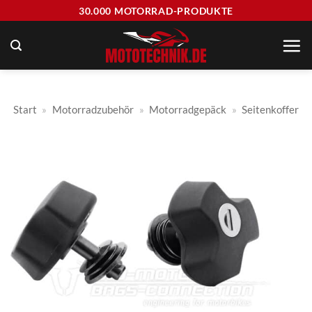
Zum
30.000 MOTORRAD-PRODUKTE
Inhalt
springen
Start
»
Motorradzubehör
»
Motorradgepäck
»
Seitenkoffer