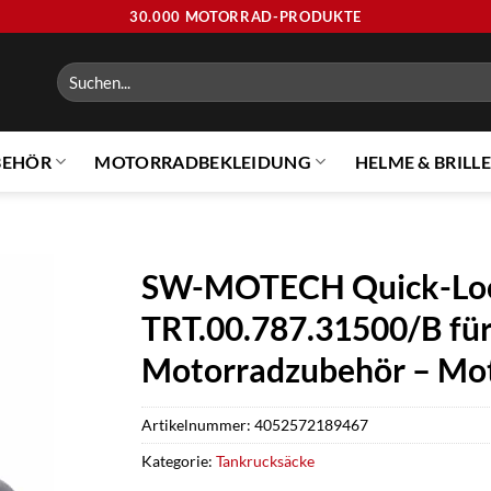
30.000 MOTORRAD-PRODUKTE
Suchen
nach:
BEHÖR
MOTORRADBEKLEIDUNG
HELME & BRILL
SW-MOTECH Quick-Loc
TRT.00.787.31500/B für
Motorradzubehör – Mo
Artikelnummer:
4052572189467
Kategorie:
Tankrucksäcke