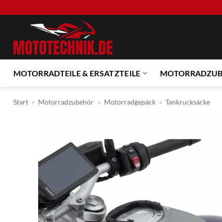
Zum
Inhalt
springen
MOTORRADTEILE & ERSATZTEILE
MOTORRADZU
Start
»
Motorradzubehör
»
Motorradgepäck
»
Tankrucksäcke