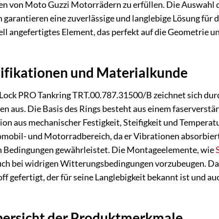
n von Moto Guzzi Motorrädern zu erfüllen. Die Auswahl de
garantieren eine zuverlässige und langlebige Lösung für 
iell angefertigtes Element, das perfekt auf die Geometrie
ifikationen und Materialkunde
k PRO Tankring TRT.00.787.31500/B zeichnet sich durc
aus. Die Basis des Rings besteht aus einem faserverstärk
n aus mechanischer Festigkeit, Steifigkeit und Temperatur
bil- und Motorradbereich, da er Vibrationen absorbiert 
n Bedingungen gewährleistet. Die Montageelemente, wie
uch bei widrigen Witterungsbedingungen vorzubeugen. Das
 gefertigt, der für seine Langlebigkeit bekannt ist und a
bersicht der Produktmerkmale