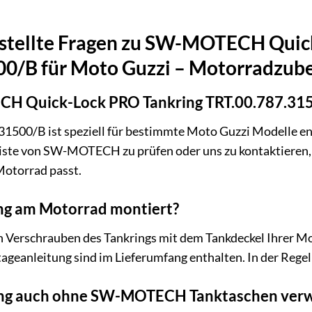
estellte Fragen zu SW-MOTECH Quic
00/B für Moto Guzzi – Motorradzub
H Quick-Lock PRO Tankring TRT.00.787.3150
1500/B ist speziell für bestimmte Moto Guzzi Modelle entw
sliste von SW-MOTECH zu prüfen oder uns zu kontaktieren, 
Motorrad passt.
ing am Motorrad montiert?
h Verschrauben des Tankrings mit dem Tankdeckel Ihrer M
ageanleitung sind im Lieferumfang enthalten. In der Regel 
ring auch ohne SW-MOTECH Tanktaschen ver