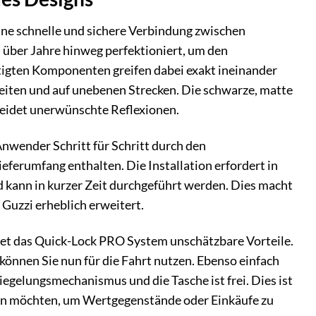
ne schnelle und sichere Verbindung zwischen
ber Jahre hinweg perfektioniert, um den
tigten Komponenten greifen dabei exakt ineinander
keiten und auf unebenen Strecken. Die schwarze, matte
meidet unerwünschte Reflexionen.
Anwender Schritt für Schritt durch den
eferumfang enthalten. Die Installation erfordert in
kann in kurzer Zeit durchgeführt werden. Dies macht
 Guzzi erheblich erweitert.
tet das Quick-Lock PRO System unschätzbare Vorteile.
können Sie nun für die Fahrt nutzen. Ebenso einfach
iegelungsmechanismus und die Tasche ist frei. Dies ist
men möchten, um Wertgegenstände oder Einkäufe zu