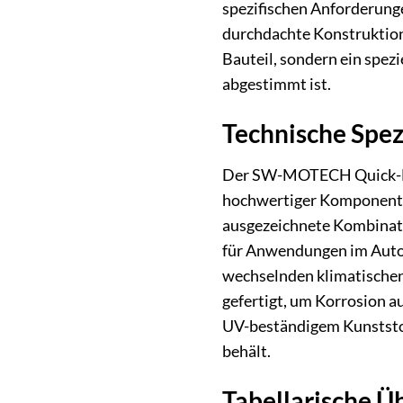
spezifischen Anforderunge
durchdachte Konstruktion 
Bauteil, sondern ein spez
abgestimmt ist.
Technische Spez
Der SW-MOTECH Quick-Loc
hochwertiger Komponenten 
ausgezeichnete Kombinatio
für Anwendungen im Automo
wechselnden klimatische
gefertigt, um Korrosion a
UV-beständigem Kunststoff
behält.
Tabellarische Ü