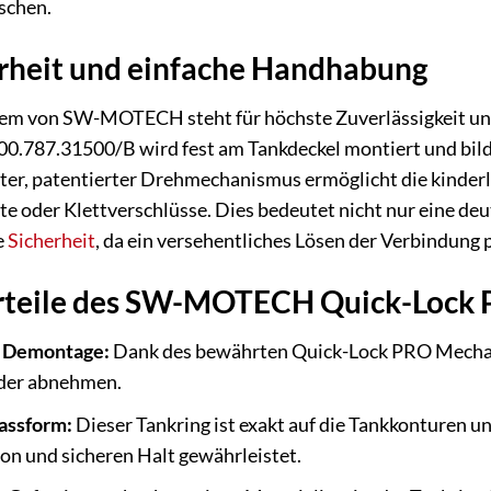
chen.
rheit und einfache Handhabung
m von SW-MOTECH steht für höchste Zuverlässigkeit und
.00.787.31500/B wird fest am Tankdeckel montiert und b
rter, patentierter Drehmechanismus ermöglicht die kinder
te oder Klettverschlüsse. Dies bedeutet nicht nur eine de
e
Sicherheit
, da ein versehentliches Lösen der Verbindung 
teile des SW-MOTECH Quick-Lock 
d Demontage:
Dank des bewährten Quick-Lock PRO Mechani
oder abnehmen.
assform:
Dieser Tankring ist exakt auf die Tankkonturen 
ion und sicheren Halt gewährleistet.