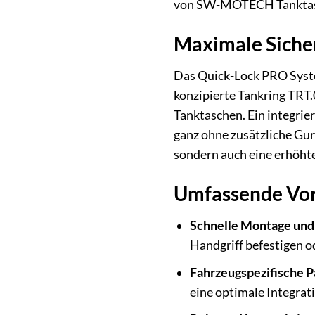
von SW-MOTECH Tanktas
Maximale Siche
Das Quick-Lock PRO Syste
konzipierte Tankring TRT
Tanktaschen. Ein integrie
ganz ohne zusätzliche Gur
sondern auch eine erhöht
Umfassende Vor
Schnelle Montage un
Handgriff befestigen 
Fahrzeugspezifische P
eine optimale Integrat