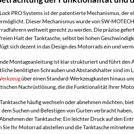
Lock PRO Systems ist der patentierte Mechanismus, der ei
 ermöglicht. Dieser Mechanismus wurde von SW-MOTECH ü
adfahrern weltweit gerecht zu werden. Die präzise gefer
lfreien Halt der Tanktasche, selbst bei hohen Geschwindig
fügt sich dezent in das Design des Motorrads ein und ver
nde Montageanleitung ist klar strukturiert und führt den 
tliche benötigten Schrauben und Abstandshalter sind im Li
erkzeug
über einen Standard-Werkzeugkasten hinaus und 
ktischen Nachrüstlösung, die die Funktionalität Ihrer Moto
re Tanktasche häufig wechseln oder abnehmen möchten, bie
mit dem Suchen und Befestigen von Gurten verbracht haben, 
 Abnehmen der Tanktasche: Ein leichter Druck auf den Entr
n Sie Ihr Motorrad abstellen und die Tanktasche mitneh