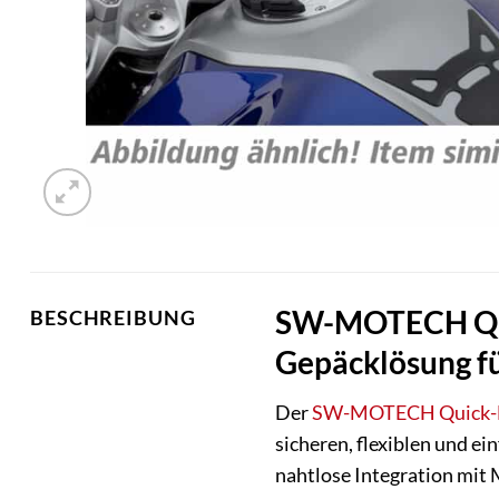
SW-MOTECH Quic
BESCHREIBUNG
Gepäcklösung fü
Der
SW-MOTECH
Quick-
sicheren, flexiblen und ei
nahtlose Integration mit