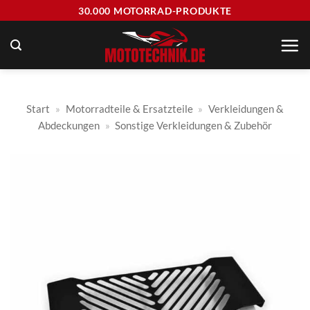
Zum
30.000 MOTORRAD-PRODUKTE
Inhalt
springen
Start
»
Motorradteile & Ersatzteile
»
Verkleidungen &
Abdeckungen
»
Sonstige Verkleidungen & Zubehör