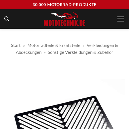
Zum
30.000 MOTORRAD-PRODUKTE
Inhalt
springen
Start
»
Motorradteile & Ersatzteile
»
Verkleidungen &
Abdeckungen
»
Sonstige Verkleidungen & Zubehör