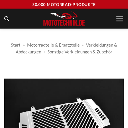
Zum
30.000 MOTORRAD-PRODUKTE
Inhalt
springen
Start
»
Motorradteile & Ersatzteile
»
Verkleidungen &
Abdeckungen
»
Sonstige Verkleidungen & Zubehör