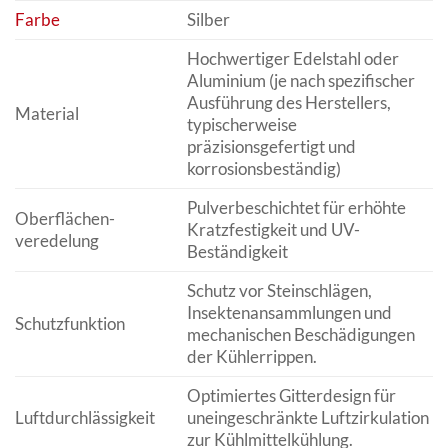
Farbe
Silber
Hochwertiger Edelstahl oder
Aluminium (je nach spezifischer
Ausführung des Herstellers,
Material
typischerweise
präzisionsgefertigt und
korrosionsbeständig)
Pulverbeschichtet für erhöhte
Oberflächen­
Kratzfestigkeit und UV-
veredelung
Beständigkeit
Schutz vor Steinschlägen,
Insekten­ansammlungen und
Schutzfunktion
mechanischen Beschädigungen
der Kühler­rippen.
Optimiertes Gitter­design für
Luft­durch­lässigkeit
unein­geschränkte Luft­zirkulation
zur Kühl­mittel­kühlung.