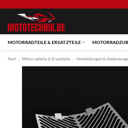
Zum
Inhalt
springen
MOTORRADTEILE & ERSATZTEILE
MOTORRADZU
Start
»
Motorradteile & Ersatzteile
»
Verkleidungen & Abdeckung