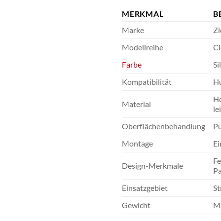
MERKMAL
B
Marke
Zi
Modellreihe
Cl
Farbe
Si
Kompatibilität
Hu
Ho
Material
le
Oberflächenbehandlung
Pu
Montage
Ei
Fe
Design-Merkmale
P
Einsatzgebiet
St
Gewicht
Mi