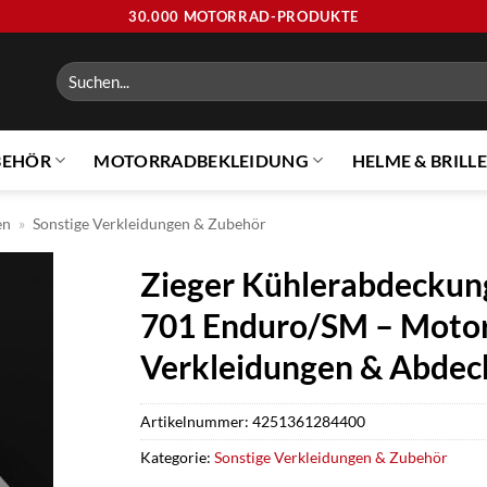
30.000 MOTORRAD-PRODUKTE
Suchen
nach:
BEHÖR
MOTORRADBEKLEIDUNG
HELME & BRILL
en
»
Sonstige Verkleidungen & Zubehör
Zieger Kühlerabdeckung
701 Enduro/SM – Motorr
Verkleidungen & Abde
Artikelnummer:
4251361284400
Kategorie:
Sonstige Verkleidungen & Zubehör