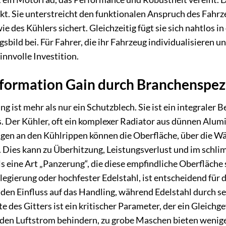
kt. Sie unterstreicht den funktionalen Anspruch des Fahrz
 des Kühlers sichert. Gleichzeitig fügt sie sich nahtlos i
bild bei. Für Fahrer, die ihr Fahrzeug individualisieren 
innvolle Investition.
formation Gain durch Branchenspezi
g ist mehr als nur ein Schutzblech. Sie ist ein integral
Der Kühler, oft ein komplexer Radiator aus dünnen Alumin
gen an den Kühlrippen können die Oberfläche, über die Wä
 Dies kann zu Überhitzung, Leistungsverlust und im schl
 eine Art „Panzerung“, die diese empfindliche Oberfläche s
gierung oder hochfester Edelstahl, ist entscheidend für d
den Einfluss auf das Handling, während Edelstahl durch s
 des Gitters ist ein kritischer Parameter, der ein Gleich
en Luftstrom behindern, zu grobe Maschen bieten weniger 