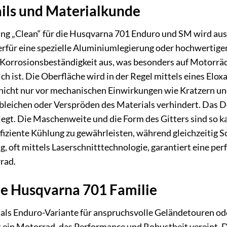
ils und Materialkunde
ng „Clean“ für die Husqvarna 701 Enduro und SM wird aus 
für eine spezielle Aluminiumlegierung oder hochwertiger
te Korrosionsbeständigkeit aus, was besonders auf Motorr
ich ist. Die Oberfläche wird in der Regel mittels eines Elo
nicht nur vor mechanischen Einwirkungen wie Kratzern und
sbleichen oder Verspröden des Materials verhindert. Das D
legt. Die Maschenweite und die Form des Gitters sind so k
ffiziente Kühlung zu gewährleisten, während gleichzeitig 
ng, oft mittels Laserschnitttechnologie, garantiert eine p
rad.
ie Husqvarna 701 Familie
 als Enduro-Variante für anspruchsvolle Geländetouren o
st ein Motorrad, das Performance und Robustheit vereint. 