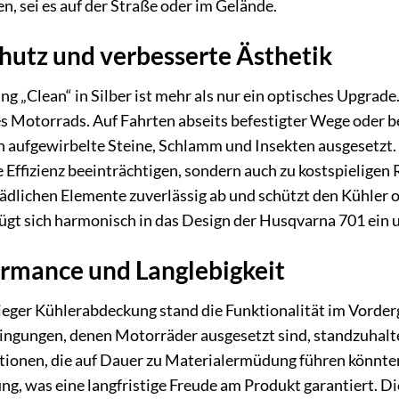
n, sei es auf der Straße oder im Gelände.
utz und verbesserte Ästhetik
 „Clean“ in Silber ist mehr als nur ein optisches Upgrade. 
s Motorrads. Auf Fahrten abseits befestigter Wege oder b
 aufgewirbelte Steine, Schlamm und Insekten ausgesetzt. 
 Effizienz beeinträchtigen, sondern auch zu kostspieligen
chädlichen Elemente zuverlässig ab und schützt den Kühler 
ügt sich harmonisch in das Design der Husqvarna 701 ein u
rmance und Langlebigkeit
ieger Kühlerabdeckung stand die Funktionalität im Vorder
ingungen, denen Motorräder ausgesetzt sind, standzuhalt
tionen, die auf Dauer zu Materialermüdung führen könnte
g, was eine langfristige Freude am Produkt garantiert. D