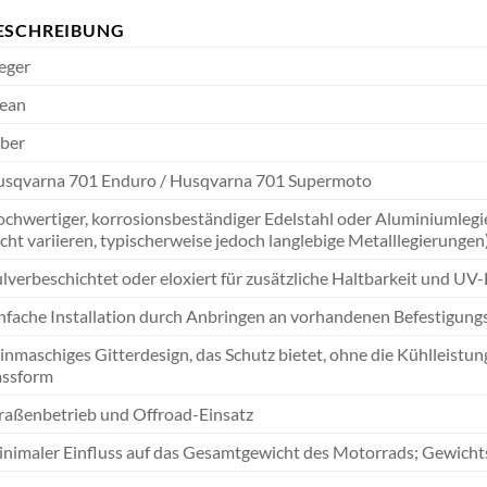
ESCHREIBUNG
eger
ean
lber
sqvarna 701 Enduro / Husqvarna 701 Supermoto
chwertiger, korrosionsbeständiger Edelstahl oder Aluminiumlegie
icht variieren, typischerweise jedoch langlebige Metalllegierungen
lverbeschichtet oder eloxiert für zusätzliche Haltbarkeit und UV
nfache Installation durch Anbringen an vorhandenen Befestigungs
inmaschiges Gitterdesign, das Schutz bietet, ohne die Kühlleistun
assform
raßenbetrieb und Offroad-Einsatz
nimaler Einfluss auf das Gesamtgewicht des Motorrads; Gewichts